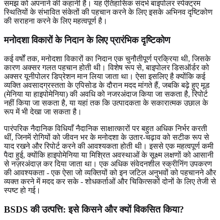
समझ को अपनाने की कहानी है। यह ऐतिहासिक संदर्भ बाइपोलर स्पेक्ट्रम
स्थितियों के संभावित संकेतों की पहचान करने के लिए इसके अभिनव दृष्टिकोण
की सराहना करने के लिए महत्वपूर्ण है।
मनोदशा विकारों के निदान के लिए प्रारंभिक दृष्टिकोण
कई वर्षों तक, मनोदशा विकारों का निदान एक चुनौतीपूर्ण प्रक्रिया थी, जिसके
कारण अक्सर गलत पहचान होती थी। विशेष रूप से, बाइपोलर डिसऑर्डर को
अक्सर यूनीपोलर डिप्रेशन मान लिया जाता था। ऐसा इसलिए है क्योंकि कई
व्यक्ति अवसादग्रस्तता के एपिसोड के दौरान मदद मांगते हैं, जबकि बढ़े हुए मूड
(मेनिया या हाइपोमेनिया) की अवधि को नजरअंदाज किया जा सकता है, रिपोर्ट
नहीं किया जा सकता है, या यहां तक कि उत्पादकता के सकारात्मक उछाल के
रूप में भी देखा जा सकता है।
पारंपरिक नैदानिक ​​विधियाँ नैदानिक ​​साक्षात्कारों पर बहुत अधिक निर्भर करती
थीं, जिनमें रोगियों को जीवन भर के मनोदशा के उतार-चढ़ाव को सटीक रूप से
याद रखने और रिपोर्ट करने की आवश्यकता होती थी। इससे एक महत्वपूर्ण कमी
पैदा हुई, क्योंकि हाइपोमेनिया या मिश्रित अवस्थाओं के सूक्ष्म लक्षणों को आसानी
से नज़रअंदाज़ कर दिया जाता था। एक अधिक संवेदनशील स्क्रीनिंग उपकरण
की आवश्यकता - एक ऐसा जो व्यक्तियों को इन जटिल अनुभवों को पहचानने और
व्यक्त करने में मदद कर सके - शोधकर्ताओं और चिकित्सकों दोनों के लिए तेजी से
स्पष्ट हो गई।
BSDS की उत्पत्ति: इसे किसने और क्यों विकसित किया?