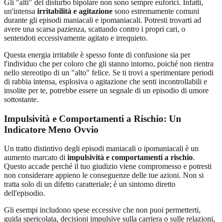
Gli "alti" del disturbo bipolare non sono sempre euforici. Infatti,
un'intensa
irritabilità e agitazione
sono estremamente comuni
durante gli episodi maniacali e ipomaniacali. Potresti trovarti ad
avere una scarsa pazienza, scattando contro i propri cari, o
sentendoti eccessivamente agitato e irrequieto.
Questa energia irritabile è spesso fonte di confusione sia per
l'individuo che per coloro che gli stanno intorno, poiché non rientra
nello stereotipo di un "alto" felice. Se ti trovi a sperimentare periodi
di rabbia intensa, esplosiva o agitazione che senti incontrollabili e
insolite per te, potrebbe essere un segnale di un episodio di umore
sottostante.
Impulsività e Comportamenti a Rischio: Un
Indicatore Meno Ovvio
Un tratto distintivo degli episodi maniacali o ipomaniacali è un
aumento marcato di
impulsività e comportamenti a rischio
.
Questo accade perché il tuo giudizio viene compromesso e potresti
non considerare appieno le conseguenze delle tue azioni. Non si
tratta solo di un difetto caratteriale; è un sintomo diretto
dell'episodio.
Gli esempi includono spese eccessive che non puoi permetterti,
guida spericolata, decisioni impulsive sulla carriera o sulle relazioni,