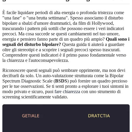
È facile liquidare periodi di alta energia o profonda tristezza come
"una fase" o "una brutta settimana". Spesso associamo il disturbo
bipolare a sbalzi d'umore drammatici, da film di Hollywood,
trascurando i pattern più sottili che possono essere i veri indicatori
precoci. Ma cosa succede se questi cambiamenti nel tuo umore,
energia e pensiero fanno parte di un quadro più ampio?
Quali sono i
segnali del disturbo bipolare?
Questa guida ti aiuterà a guardare
oltre gli stereotipi e a scoprire i segnali precoci spesso trascurati.
Comprendere questi indicatori è il primo passo fondamentale verso
la chiarezza e l'autoconsapevolezza.
Riconoscere questi segnali può sembrare opprimente, ma non devi
decifrarli da solo. Un auto-valutazione strutturata come la Bipolar
Spectrum Diagnostic Scale (
BSDS
) può fornire un quadro prezioso
per le tue osservazioni. Se ti senti pronto a esplorare i tuoi sintomi in
modo privato e sicuro, puoi
fare chiarezza
con uno strumento di
screening scientificamente validato.