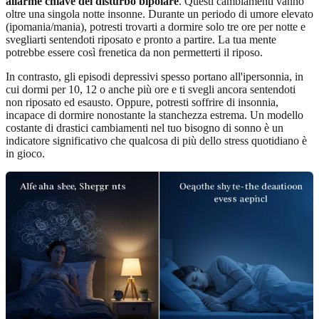
allarme chiave del disturbo bipolare
. Questi cambiamenti vanno
oltre una singola notte insonne. Durante un periodo di umore elevato
(ipomania/mania), potresti trovarti a dormire solo tre ore per notte e
svegliarti sentendoti riposato e pronto a partire. La tua mente
potrebbe essere così frenetica da non permetterti il riposo.
In contrasto, gli episodi depressivi spesso portano all'ipersonnia, in
cui dormi per 10, 12 o anche più ore e ti svegli ancora sentendoti
non riposato ed esausto. Oppure, potresti soffrire di insonnia,
incapace di dormire nonostante la stanchezza estrema. Un modello
costante di drastici cambiamenti nel tuo bisogno di sonno è un
indicatore significativo che qualcosa di più dello stress quotidiano è
in gioco.