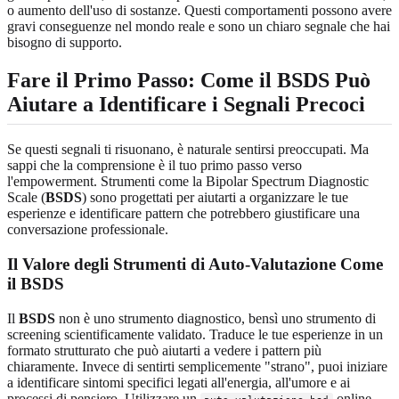
o aumento dell'uso di sostanze. Questi comportamenti possono avere
gravi conseguenze nel mondo reale e sono un chiaro segnale che hai
bisogno di supporto.
Fare il Primo Passo: Come il BSDS Può
Aiutare a Identificare i Segnali Precoci
Se questi segnali ti risuonano, è naturale sentirsi preoccupati. Ma
sappi che la comprensione è il tuo primo passo verso
l'empowerment. Strumenti come la Bipolar Spectrum Diagnostic
Scale (
BSDS
) sono progettati per aiutarti a organizzare le tue
esperienze e identificare pattern che potrebbero giustificare una
conversazione professionale.
Il Valore degli Strumenti di Auto-Valutazione Come
il BSDS
Il
BSDS
non è uno strumento diagnostico, bensì uno strumento di
screening scientificamente validato. Traduce le tue esperienze in un
formato strutturato che può aiutarti a vedere i pattern più
chiaramente. Invece di sentirti semplicemente "strano", puoi iniziare
a identificare sintomi specifici legati all'energia, all'umore e ai
processi di pensiero. Utilizzare un
online