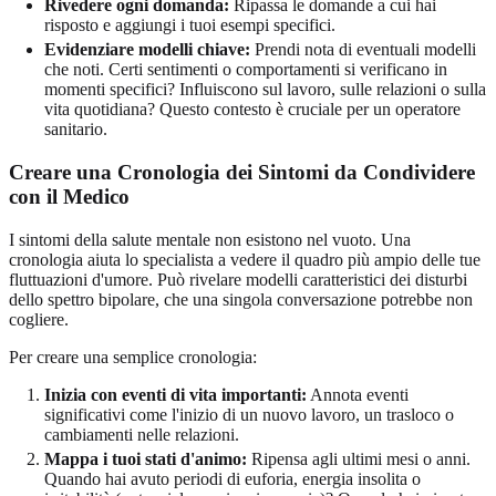
Rivedere ogni domanda:
Ripassa le domande a cui hai
risposto e aggiungi i tuoi esempi specifici.
Evidenziare modelli chiave:
Prendi nota di eventuali modelli
che noti. Certi sentimenti o comportamenti si verificano in
momenti specifici? Influiscono sul lavoro, sulle relazioni o sulla
vita quotidiana? Questo contesto è cruciale per un operatore
sanitario.
Creare una Cronologia dei Sintomi da Condividere
con il Medico
I sintomi della salute mentale non esistono nel vuoto. Una
cronologia aiuta lo specialista a vedere il quadro più ampio delle tue
fluttuazioni d'umore. Può rivelare modelli caratteristici dei disturbi
dello spettro bipolare, che una singola conversazione potrebbe non
cogliere.
Per creare una semplice cronologia:
Inizia con eventi di vita importanti:
Annota eventi
significativi come l'inizio di un nuovo lavoro, un trasloco o
cambiamenti nelle relazioni.
Mappa i tuoi stati d'animo:
Ripensa agli ultimi mesi o anni.
Quando hai avuto periodi di euforia, energia insolita o