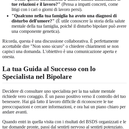
tue relazioni e il lavoro?"
(Pensa a impatti concreti, come
litigi con i cari o giorni di lavoro persi).
"Qualcuno nella tua famiglia ha avuto una diagnosi di
disturbo dell'umore?"
(È utile conoscere la storia della salute
mentale della tua famiglia, poiché il disturbo bipolare può avere
una componente genetica).
Ricorda, questa è una discussione collaborativa. È perfettamente
accettabile dire "Non sono sicuro" o chiedere chiarimenti se non
capisci una domanda. L'obiettivo è una comunicazione aperta e
onesta.
La tua Guida al Successo con lo
Specialista nel Bipolare
Decidere di consultare uno specialista per la tua salute mentale
richiede vero coraggio. È un passo positivo verso il controllo del tuo
benessere. Hai già fatto il lavoro difficile di riconoscere le tue
preoccupazioni e cercare informazioni, e ora hai un piano chiaro per
andare avanti.
Quando entri in quella visita con i risultati del BSDS organizzati e le
tue domande pronte, passi dal sentirti nervoso al sentirti potenziato.