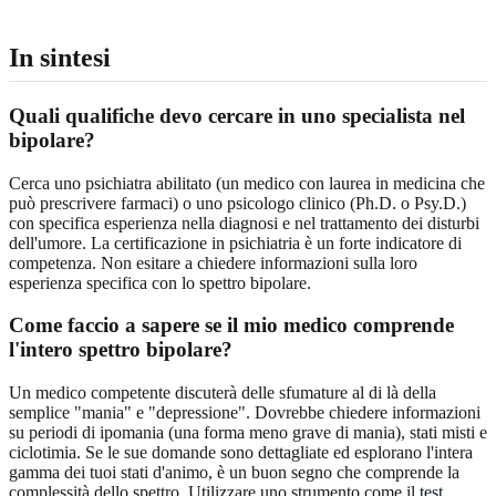
In sintesi
Quali qualifiche devo cercare in uno specialista nel
bipolare?
Cerca uno psichiatra abilitato (un medico con laurea in medicina che
può prescrivere farmaci) o uno psicologo clinico (Ph.D. o Psy.D.)
con specifica esperienza nella diagnosi e nel trattamento dei disturbi
dell'umore. La certificazione in psichiatria è un forte indicatore di
competenza. Non esitare a chiedere informazioni sulla loro
esperienza specifica con lo spettro bipolare.
Come faccio a sapere se il mio medico comprende
l'intero spettro bipolare?
Un medico competente discuterà delle sfumature al di là della
semplice "mania" e "depressione". Dovrebbe chiedere informazioni
su periodi di ipomania (una forma meno grave di mania), stati misti e
ciclotimia. Se le sue domande sono dettagliate ed esplorano l'intera
gamma dei tuoi stati d'animo, è un buon segno che comprende la
complessità dello spettro. Utilizzare uno strumento come il
test