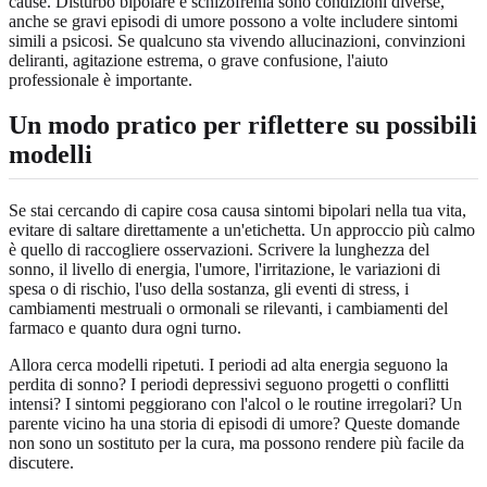
cause. Disturbo bipolare e schizofrenia sono condizioni diverse,
anche se gravi episodi di umore possono a volte includere sintomi
simili a psicosi. Se qualcuno sta vivendo allucinazioni, convinzioni
deliranti, agitazione estrema, o grave confusione, l'aiuto
professionale è importante.
Un modo pratico per riflettere su possibili
modelli
Se stai cercando di capire cosa causa sintomi bipolari nella tua vita,
evitare di saltare direttamente a un'etichetta. Un approccio più calmo
è quello di raccogliere osservazioni. Scrivere la lunghezza del
sonno, il livello di energia, l'umore, l'irritazione, le variazioni di
spesa o di rischio, l'uso della sostanza, gli eventi di stress, i
cambiamenti mestruali o ormonali se rilevanti, i cambiamenti del
farmaco e quanto dura ogni turno.
Allora cerca modelli ripetuti. I periodi ad alta energia seguono la
perdita di sonno? I periodi depressivi seguono progetti o conflitti
intensi? I sintomi peggiorano con l'alcol o le routine irregolari? Un
parente vicino ha una storia di episodi di umore? Queste domande
non sono un sostituto per la cura, ma possono rendere più facile da
discutere.