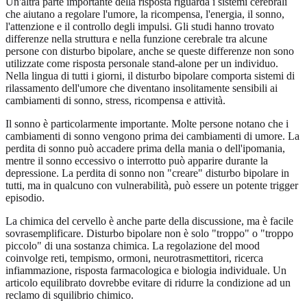
Un'altra parte importante della risposta riguarda i sistemi cerebrali
che aiutano a regolare l'umore, la ricompensa, l'energia, il sonno,
l'attenzione e il controllo degli impulsi. Gli studi hanno trovato
differenze nella struttura e nella funzione cerebrale tra alcune
persone con disturbo bipolare, anche se queste differenze non sono
utilizzate come risposta personale stand-alone per un individuo.
Nella lingua di tutti i giorni, il disturbo bipolare comporta sistemi di
rilassamento dell'umore che diventano insolitamente sensibili ai
cambiamenti di sonno, stress, ricompensa e attività.
Il sonno è particolarmente importante. Molte persone notano che i
cambiamenti di sonno vengono prima dei cambiamenti di umore. La
perdita di sonno può accadere prima della mania o dell'ipomania,
mentre il sonno eccessivo o interrotto può apparire durante la
depressione. La perdita di sonno non "creare" disturbo bipolare in
tutti, ma in qualcuno con vulnerabilità, può essere un potente trigger
episodio.
La chimica del cervello è anche parte della discussione, ma è facile
sovrasemplificare. Disturbo bipolare non è solo "troppo" o "troppo
piccolo" di una sostanza chimica. La regolazione del mood
coinvolge reti, tempismo, ormoni, neurotrasmettitori, ricerca
infiammazione, risposta farmacologica e biologia individuale. Un
articolo equilibrato dovrebbe evitare di ridurre la condizione ad un
reclamo di squilibrio chimico.