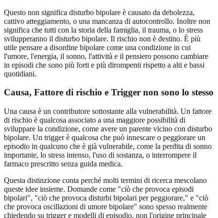
Questo non significa disturbo bipolare è causato da debolezza,
cattivo atteggiamento, o una mancanza di autocontrollo. Inoltre non
significa che tutti con la storia della famiglia, il trauma, o lo stress
svilupperanno il disturbo bipolare. Il rischio non è destino. È più
utile pensare a disordine bipolare come una condizione in cui
l'umore, l'energia, il sonno, l'attività e il pensiero possono cambiare
in episodi che sono più forti e più dirompenti rispetto a alti e bassi
quotidiani.
Causa, Fattore di rischio e Trigger non sono lo stesso
Una causa è un contributore sottostante alla vulnerabilità. Un fattore
di rischio è qualcosa associato a una maggiore possibilità di
sviluppare la condizione, come avere un parente vicino con disturbo
bipolare. Un trigger è qualcosa che può innescare o peggiorare un
episodio in qualcuno che è già vulnerabile, come la perdita di sonno
importante, lo stress intenso, l'uso di sostanza, o interrompere il
farmaco prescritto senza guida medica.
Questa distinzione conta perché molti termini di ricerca mescolano
queste idee insieme. Domande come "ciò che provoca episodi
bipolari", "ciò che provoca disturbi bipolari per peggiorare," e "ciò
che provoca oscillazioni di umore bipolare" sono spesso realmente
chiedendo su trigger e modelli di episodio, non l'origine principale