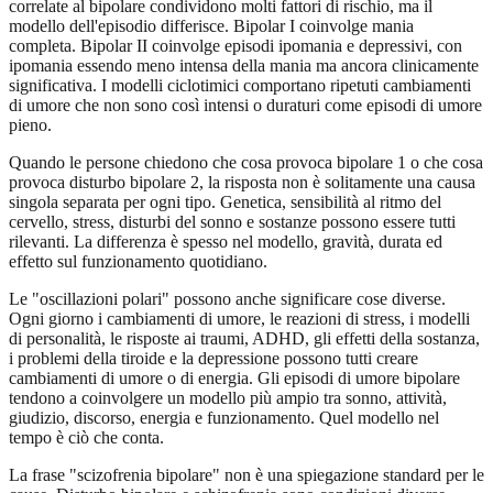
correlate al bipolare condividono molti fattori di rischio, ma il
modello dell'episodio differisce. Bipolar I coinvolge mania
completa. Bipolar II coinvolge episodi ipomania e depressivi, con
ipomania essendo meno intensa della mania ma ancora clinicamente
significativa. I modelli ciclotimici comportano ripetuti cambiamenti
di umore che non sono così intensi o duraturi come episodi di umore
pieno.
Quando le persone chiedono che cosa provoca bipolare 1 o che cosa
provoca disturbo bipolare 2, la risposta non è solitamente una causa
singola separata per ogni tipo. Genetica, sensibilità al ritmo del
cervello, stress, disturbi del sonno e sostanze possono essere tutti
rilevanti. La differenza è spesso nel modello, gravità, durata ed
effetto sul funzionamento quotidiano.
Le "oscillazioni polari" possono anche significare cose diverse.
Ogni giorno i cambiamenti di umore, le reazioni di stress, i modelli
di personalità, le risposte ai traumi, ADHD, gli effetti della sostanza,
i problemi della tiroide e la depressione possono tutti creare
cambiamenti di umore o di energia. Gli episodi di umore bipolare
tendono a coinvolgere un modello più ampio tra sonno, attività,
giudizio, discorso, energia e funzionamento. Quel modello nel
tempo è ciò che conta.
La frase "scizofrenia bipolare" non è una spiegazione standard per le