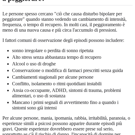
Le persone spesso cercano "ciò che causa disturbo bipolare per
peggiorare" quando stanno vedendo un cambiamento di intensità,
frequenza, o tempo di recupero. In molti casi, il peggioramento è
meno di una nuova causa e più circa l'accumulo di pressioni.
I fattori comuni di osservazione degli episodi possono includere:
sonno irregolare o perdita di sonno ripetuta
Alto stress senza abbastanza tempo di recupero
Alcool o uso di droghe
Conservazione o modifica di farmaci prescritti senza guida
Cambiamenti stagionali per alcune persone
Conflitto, isolamento o ritmi quotidiani instabili
Ansia co-occupante, ADHD, sintomi di trauma, problemi
alimentari, o uso di sostanza
Mancano i primi segnali di avvertimento fino a quando i
sintomi sono già intensi
Per alcune persone, mania, ipomania, rabbia, irritabilità, paranoia, o
esperienze simili a psicosi possono apparire durante episodi più
gravi. Queste esperienze dovrebbero essere prese sul serio,
soprattutto se c'è il rischio di danno, l'incapacità di dormire per