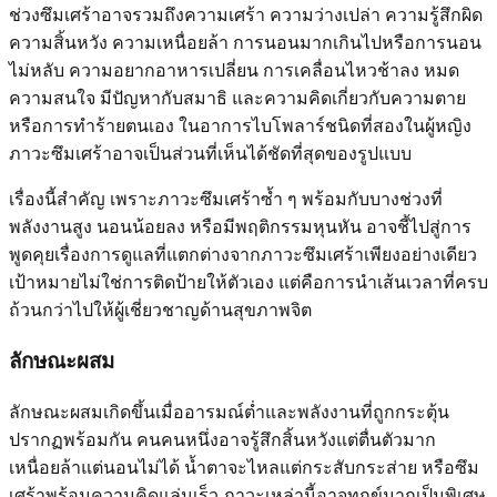
ช่วงซึมเศร้าอาจรวมถึงความเศร้า ความว่างเปล่า ความรู้สึกผิด
ความสิ้นหวัง ความเหนื่อยล้า การนอนมากเกินไปหรือการนอน
ไม่หลับ ความอยากอาหารเปลี่ยน การเคลื่อนไหวช้าลง หมด
ความสนใจ มีปัญหากับสมาธิ และความคิดเกี่ยวกับความตาย
หรือการทำร้ายตนเอง ในอาการไบโพลาร์ชนิดที่สองในผู้หญิง
ภาวะซึมเศร้าอาจเป็นส่วนที่เห็นได้ชัดที่สุดของรูปแบบ
เรื่องนี้สำคัญ เพราะภาวะซึมเศร้าซ้ำ ๆ พร้อมกับบางช่วงที่
พลังงานสูง นอนน้อยลง หรือมีพฤติกรรมหุนหัน อาจชี้ไปสู่การ
พูดคุยเรื่องการดูแลที่แตกต่างจากภาวะซึมเศร้าเพียงอย่างเดียว
เป้าหมายไม่ใช่การติดป้ายให้ตัวเอง แต่คือการนำเส้นเวลาที่ครบ
ถ้วนกว่าไปให้ผู้เชี่ยวชาญด้านสุขภาพจิต
ลักษณะผสม
ลักษณะผสมเกิดขึ้นเมื่ออารมณ์ต่ำและพลังงานที่ถูกกระตุ้น
ปรากฏพร้อมกัน คนคนหนึ่งอาจรู้สึกสิ้นหวังแต่ตื่นตัวมาก
เหนื่อยล้าแต่นอนไม่ได้ น้ำตาจะไหลแต่กระสับกระส่าย หรือซึม
เศร้าพร้อมความคิดแล่นเร็ว ภาวะเหล่านี้อาจทุกข์มากเป็นพิเศษ