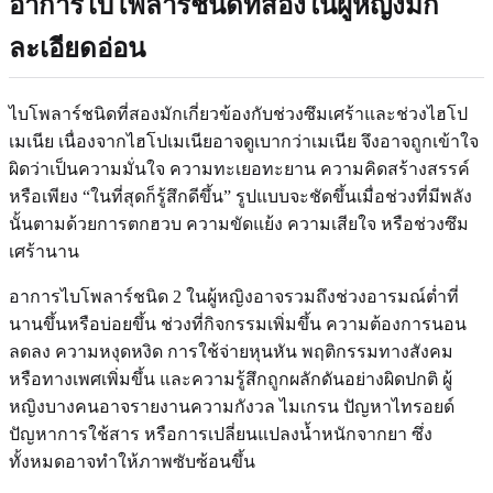
อาการไบโพลาร์ชนิดที่สองในผู้หญิงมัก
ละเอียดอ่อน
ไบโพลาร์ชนิดที่สองมักเกี่ยวข้องกับช่วงซึมเศร้าและช่วงไฮโป
เมเนีย เนื่องจากไฮโปเมเนียอาจดูเบากว่าเมเนีย จึงอาจถูกเข้าใจ
ผิดว่าเป็นความมั่นใจ ความทะเยอทะยาน ความคิดสร้างสรรค์
หรือเพียง “ในที่สุดก็รู้สึกดีขึ้น” รูปแบบจะชัดขึ้นเมื่อช่วงที่มีพลัง
นั้นตามด้วยการตกฮวบ ความขัดแย้ง ความเสียใจ หรือช่วงซึม
เศร้านาน
อาการไบโพลาร์ชนิด 2 ในผู้หญิงอาจรวมถึงช่วงอารมณ์ต่ำที่
นานขึ้นหรือบ่อยขึ้น ช่วงที่กิจกรรมเพิ่มขึ้น ความต้องการนอน
ลดลง ความหงุดหงิด การใช้จ่ายหุนหัน พฤติกรรมทางสังคม
หรือทางเพศเพิ่มขึ้น และความรู้สึกถูกผลักดันอย่างผิดปกติ ผู้
หญิงบางคนอาจรายงานความกังวล ไมเกรน ปัญหาไทรอยด์
ปัญหาการใช้สาร หรือการเปลี่ยนแปลงน้ำหนักจากยา ซึ่ง
ทั้งหมดอาจทำให้ภาพซับซ้อนขึ้น