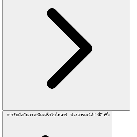
การรับมือกับภาวะซึมเศร้าไบโพลาร์: 'ช่วงอารมณ์ต่ำ' ที่ลึกซึ้ง