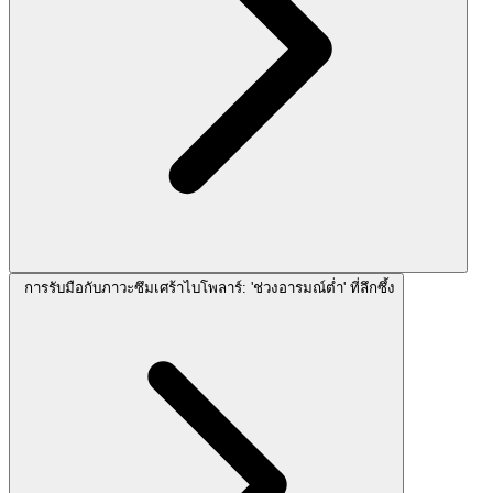
การรับมือกับภาวะซึมเศร้าไบโพลาร์: 'ช่วงอารมณ์ต่ำ' ที่ลึกซึ้ง