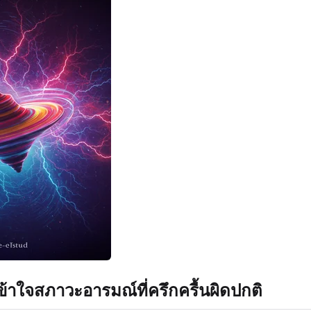
าใจสภาวะอารมณ์ที่ครึกครื้นผิดปกติ