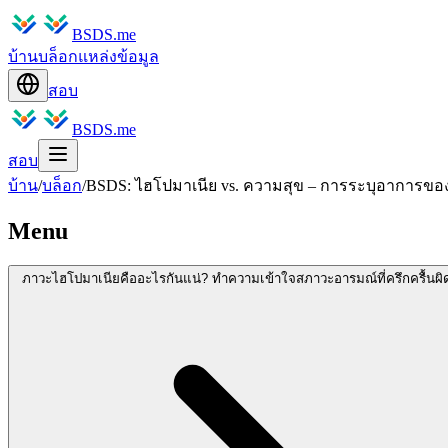
BSDS.me
บ้าน
บล็อก
แหล่งข้อมูล
สอบ
BSDS.me
สอบ
บ้าน
/
บล็อก
/
BSDS: ไฮโปมาเนีย vs. ความสุข – การระบุอาการขอ
Menu
ภาวะไฮโปมาเนียคืออะไรกันแน่? ทำความเข้าใจสภาวะอารมณ์ที่ครึกครื้นผิ