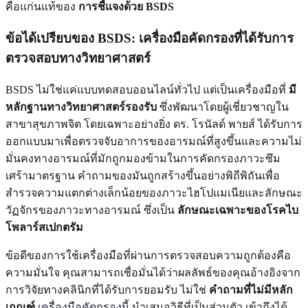
คือแก่นแท้ของ
การชี้แจงด้วย BSDS
ข้อได้เปรียบของ BSDS: เครื่องมือคัดกรองที่ได้รับการ
ตรวจสอบทางวิทยาศาสตร์
BSDS ไม่ใช่แค่แบบทดสอบออนไลน์ทั่วไป แต่เป็นเครื่องมือที่
มี
หลักฐานทางวิทยาศาสตร์รองรับ
ซึ่งพัฒนาโดยผู้เชี่ยวชาญใน
สาขาสุขภาพจิต โดยเฉพาะอย่างยิ่ง ดร. โรนัลด์ พายส์ ได้รับการ
ออกแบบมาเพื่อตรวจจับอาการของอารมณ์ที่สูงขึ้นและความไม่
มั่นคงทางอารมณ์ที่มักถูกมองข้ามในการคัดกรองภาวะซึม
เศร้ามาตรฐาน คำถามของมันถูกสร้างขึ้นอย่างพิถีพิถันเพื่อ
สำรวจความแตกต่างเล็กน้อยของภาวะไฮโปแมเนียและลักษณะ
วัฏจักรของภาวะทางอารมณ์ ซึ่งเป็น
ลักษณะเฉพาะของโรคไบ
โพลาร์สเปกตรัม
ข้อดีของการใช้เครื่องมือที่ผ่านการตรวจสอบความถูกต้องคือ
ความมั่นใจ คุณสามารถเชื่อมั่นได้ว่าผลลัพธ์ของคุณอ้างอิงจาก
การวิจัยทางคลินิกที่ได้รับการยอมรับ ไม่ใช่
คำถามที่ไม่มีหลัก
เกณฑ์
เครื่องมือคัดกรองนี้
นำเสนอวิธีที่เป็นส่วนตัว เข้าถึงได้