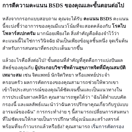
การตีความคะแนน BSDS ของคุณและขั้นตอนต่อไป
หลังจากกรอกแบบสอบถาม คุณจะได้รับ
คะแนน BSDS
คะแนน
นี้จะบ่งชี้ว่าอาการของคุณมีแนวโน้มที่จะสอดคล้องกับ
โรคไบ
โพลาร์สเปกตรัม
มากน้อยเพียงใด สิ่งสำคัญคือต้องจำไว้ว่า
คะแนนนี้ไม่ใช่การวินิจฉัย มันเป็นเพียงข้อมูลชิ้นหนึ่ง จุดเริ่มต้น
สำหรับการสนทนาที่ตรงประเด็นมากขึ้น
แล้วอะไรคือสิ่งต่อไป? ขั้นตอนที่สำคัญที่สุดคือการแบ่งปันผล
ลัพธ์ของคุณกับ
ผู้ประกอบวิชาชีพด้านสุขภาพจิตที่มีคุณสมบัติ
เหมาะสม
เช่น จิตแพทย์ นักจิตวิทยา หรือแพทย์ประจำ
ครอบครัว ผลการคัดกรองของคุณสามารถช่วยให้พวกเขา
เข้าใจประสบการณ์ของคุณได้ชัดเจนขึ้นและเป็นแนวทางใน
การประเมินทางคลินิก คุณสามารถพูดได้ว่า "ฉันได้ทำแบบคัด
กรองนี้ และผลลัพธ์แนะนำว่าฉันควรปรึกษาคุณเกี่ยวกับรูปแบบ
อารมณ์ของฉัน" การกระทำง่าย ๆ นี้สามารถเปลี่ยนการสนทนา
ที่ไม่ชัดเจนให้กลายเป็นการปรึกษาที่มุ่งเน้นและสร้างสรรค์
พร้อมที่จะก้าวแรกแล้วหรือยัง? คุณสามารถ
เริ่มการคัดกรอง