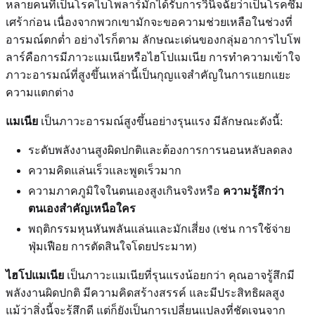
หลายคนที่เป็นโรคไบโพลาร์มักได้รับการวินิจฉัยว่าเป็นโรคซึม
เศร้าก่อน เนื่องจากพวกเขามักจะขอความช่วยเหลือในช่วงที่
อารมณ์ตกต่ำ อย่างไรก็ตาม ลักษณะเด่นของกลุ่มอาการไบโพ
ลาร์คือการมีภาวะแมเนียหรือไฮโปแมเนีย การทำความเข้าใจ
ภาวะอารมณ์ที่สูงขึ้นเหล่านี้เป็นกุญแจสำคัญในการแยกแยะ
ความแตกต่าง
แมเนีย
เป็นภาวะอารมณ์สูงขึ้นอย่างรุนแรง มีลักษณะดังนี้:
ระดับพลังงานสูงผิดปกติและต้องการการนอนหลับลดลง
ความคิดแล่นเร็วและพูดเร็วมาก
ความภาคภูมิใจในตนเองสูงเกินจริงหรือ
ความรู้สึกว่า
ตนเองสำคัญเหนือใคร
พฤติกรรมหุนหันพลันแล่นและมักเสี่ยง (เช่น การใช้จ่าย
ฟุ่มเฟือย การตัดสินใจโดยประมาท)
ไฮโปแมเนีย
เป็นภาวะแมเนียที่รุนแรงน้อยกว่า คุณอาจรู้สึกมี
พลังงานผิดปกติ มีความคิดสร้างสรรค์ และมีประสิทธิผลสูง
แม้ว่าสิ่งนี้จะรู้สึกดี แต่ก็ยังเป็นการเปลี่ยนแปลงที่ชัดเจนจาก