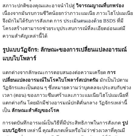
สภาวะปกติของคุณและอาจนำไปสู่
วิจารณญาณที่บกพร่อง
เนื่องจากมันรบกวนชีวิตน้อยกว่าภาวะแมเนีย ภาวะไฮโปแมเนีย
จึงมักไม่ได้รับการสังเกต การ
ประเมินตนเองด้วย BSDS
ที่มี
โครงสร้างสามารถช่วยระบุประสบการณ์ที่ละเอียดอ่อนแต่มี
ความสำคัญเหล่านี้ได้
รูปแบบวัฏจักร: ลักษณะของการเปลี่ยนแปลงอารมณ์
แบบไบโพลาร์
แตกต่างจากลักษณะการตอบสนองต่อความเครียด
การ
เปลี่ยนแปลงอารมณ์ในโรคไบโพลาร์สเปกตรัม
มักเป็นไปตาม
วัฏจักรและเป็นตอน ๆ ซึ่งหมายความว่าบุคคลจะประสบกับช่วง
เวลา (ตอน) ของภาวะซึมเศร้าและภาวะแมเนีย/ไฮโปแมเนียที่
แตกต่างกัน โดยมักมีช่วงอารมณ์ปกติคั่นกลาง วัฏจักรเหล่านี้
เป็น
ลักษณะสำคัญของโรค
การจดบันทึกอารมณ์เป็นวิธีที่มีประสิทธิภาพในการสังเกต
รูป
แบบวัฏจักร
เหล่านี้ คุณสังเกตเห็นหรือไม่ว่าช่วงเวลาที่คุณมี