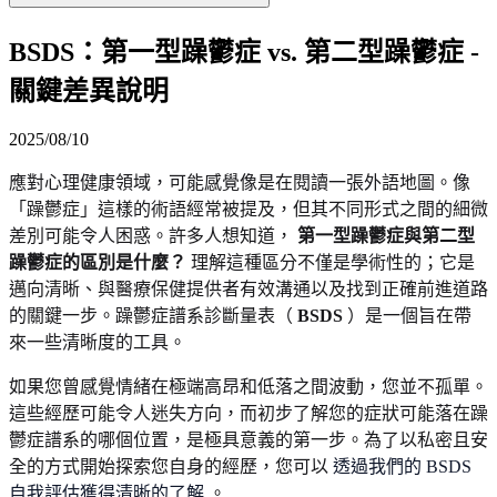
BSDS：第一型躁鬱症 vs. 第二型躁鬱症 -
關鍵差異說明
2025/08/10
應對心理健康領域，可能感覺像是在閱讀一張外語地圖。像
「躁鬱症」這樣的術語經常被提及，但其不同形式之間的細微
差別可能令人困惑。許多人想知道，
第一型躁鬱症與第二型
躁鬱症的區別是什麼？
理解這種區分不僅是學術性的；它是
邁向清晰、與醫療保健提供者有效溝通以及找到正確前進道路
的關鍵一步。躁鬱症譜系診斷量表（
BSDS
）是一個旨在帶
來一些清晰度的工具。
如果您曾感覺情緒在極端高昂和低落之間波動，您並不孤單。
這些經歷可能令人迷失方向，而初步了解您的症狀可能落在躁
鬱症譜系的哪個位置，是極具意義的第一步。為了以私密且安
全的方式開始探索您自身的經歷，您可以
透過我們的 BSDS
自我評估獲得清晰的了解
。