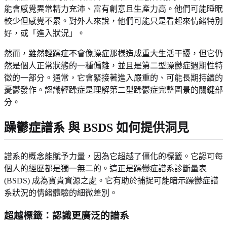
能會感覺異常精力充沛、富有創意且生產力高。他們可能睡眠
較少但感覺不累。對外人來說，他們可能只是看起來情緒特別
好，或「進入狀況」。
然而，雖然輕躁症不會像躁症那樣造成重大生活干擾，但它仍
然是個人正常狀態的一種偏離，並且是第二型躁鬱症週期性特
徵的一部分。通常，它會緊接著進入嚴重的、可能長期持續的
憂鬱發作。認識輕躁症是理解第二型躁鬱症完整圖景的關鍵部
分。
躁鬱症譜系
與 BSDS 如何提供洞見
譜系的概念能賦予力量，因為它超越了僵化的標籤。它認可每
個人的經歷都是獨一無二的。這正是躁鬱症譜系診斷量表
(BSDS) 成為寶貴資源之處。它有助於捕捉可能暗示躁鬱症譜
系狀況的情緒體驗的細微差別。
超越標籤：認識更廣泛的譜系