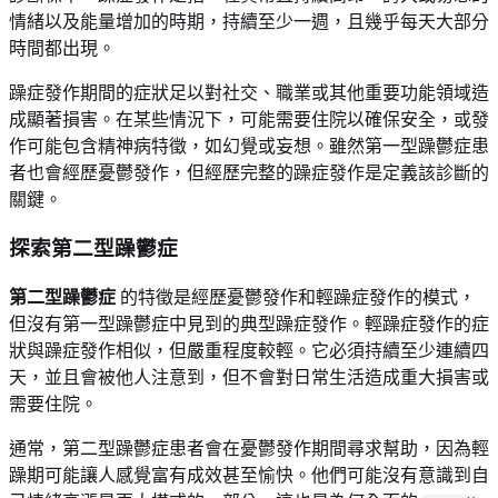
情緒以及能量增加的時期，持續至少一週，且幾乎每天大部分
時間都出現。
躁症發作期間的症狀足以對社交、職業或其他重要功能領域造
成顯著損害。在某些情況下，可能需要住院以確保安全，或發
作可能包含精神病特徵，如幻覺或妄想。雖然第一型躁鬱症患
者也會經歷憂鬱發作，但經歷完整的躁症發作是定義該診斷的
關鍵。
探索第二型躁鬱症
第二型躁鬱症
的特徵是經歷憂鬱發作和輕躁症發作的模式，
但沒有第一型躁鬱症中見到的典型躁症發作。輕躁症發作的症
狀與躁症發作相似，但嚴重程度較輕。它必須持續至少連續四
天，並且會被他人注意到，但不會對日常生活造成重大損害或
需要住院。
通常，第二型躁鬱症患者會在憂鬱發作期間尋求幫助，因為輕
躁期可能讓人感覺富有成效甚至愉快。他們可能沒有意識到自