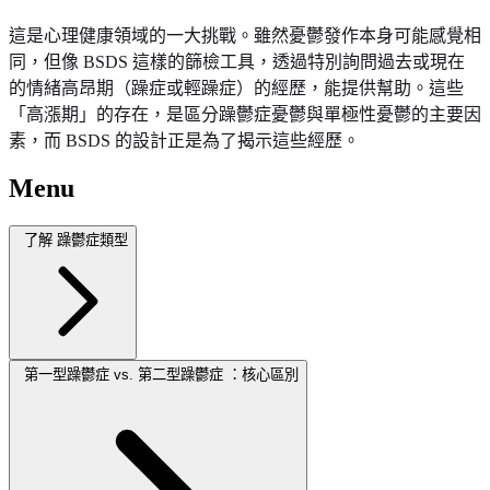
這是心理健康領域的一大挑戰。雖然憂鬱發作本身可能感覺相
同，但像 BSDS 這樣的篩檢工具，透過特別詢問過去或現在
的情緒高昂期（躁症或輕躁症）的經歷，能提供幫助。這些
「高漲期」的存在，是區分躁鬱症憂鬱與單極性憂鬱的主要因
素，而 BSDS 的設計正是為了揭示這些經歷。
Menu
了解 躁鬱症類型
第一型躁鬱症 vs. 第二型躁鬱症 ：核心區別