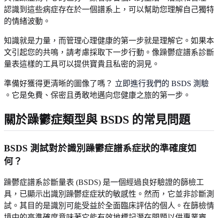
認識到這些病症存在於一個譜系上，可以幫助您理解自己獨特
的情緒波動。
知識就是力量，而管理心理健康的第一步就是理解它。如果本
文引起您的共鳴，請考慮採取下一步行動。像躁鬱症譜系診斷
量表這樣的工具可以提供寶貴且私密的洞見。
準備好獲得更清晰的圖像了嗎？
立即進行我們的 BSDS 測驗
。它是免費、保密且勇敢地邁向您健康之旅的第一步。
關於躁鬱症類型與 BSDS 的常見問題
BSDS 測試對於識別躁鬱症譜系症狀的準確度如
何？
躁鬱症譜系診斷量表 (BSDS) 是一個經過良好驗證的篩檢工
具，已顯示出識別躁鬱症症狀的敏感性。然而，它並非診斷測
試。其目的是識別可能受益於全面臨床評估的個人。在篩檢情
境中的高準確度意味著它能有效地標記潛在問題以供專業審