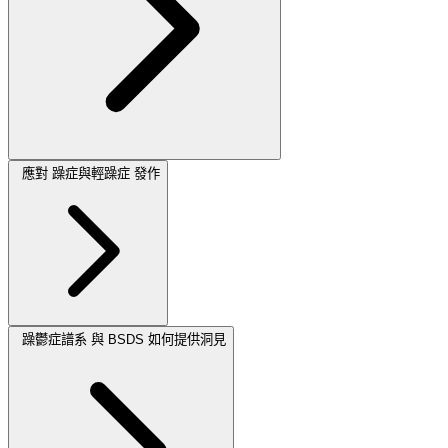
應對 躁症與輕躁症 發作
躁鬱症譜系 與 BSDS 如何提供洞見