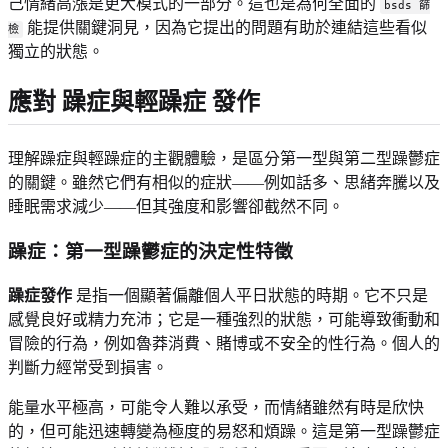
己情緒高漲是更大模式的一部分。這也是為何全面的
bsds 篩
能提供關鍵洞見，因為它提出的問題有助於連結這些看似
檢
獨立的狀態。
應對
躁症與輕躁症
發作
理解躁症與輕躁症的主觀體驗，是區分第一型與第二型躁鬱症
的關鍵。雖然它們有相似的症狀——例如話多、思緒奔騰以及
睡眠需求減少——但其強度和影響卻截然不同。
躁症：第一型躁鬱症的決定性特徵
躁症發作
是指一個顯著偏離個人平日狀態的時期。它不只是
感覺良好或精力充沛；它是一種強烈的狀態，可能導致衝動和
冒險的行為，例如魯莽消費、賭博或不安全的性行為。個人的
判斷力經常受到損害。
能量水平極高，可能令人難以承受，而情緒雖然有時是欣快
的，但可能迅速轉變為極度的易怒和煩躁。這是第一型躁鬱症