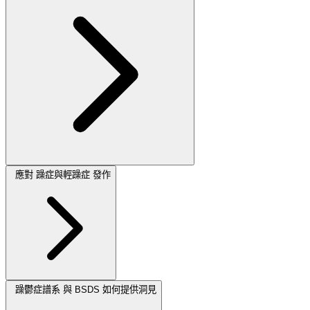
應對 躁症與輕躁症 發作
躁鬱症譜系 與 BSDS 如何提供洞見