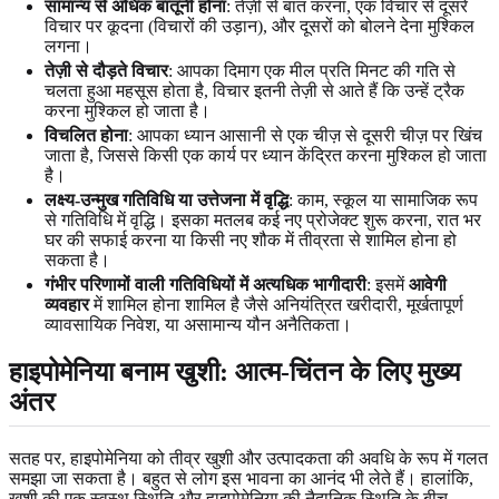
सामान्य से अधिक बातूनी होना
: तेज़ी से बात करना, एक विचार से दूसरे
विचार पर कूदना (विचारों की उड़ान), और दूसरों को बोलने देना मुश्किल
लगना।
तेज़ी से दौड़ते विचार
: आपका दिमाग एक मील प्रति मिनट की गति से
चलता हुआ महसूस होता है, विचार इतनी तेज़ी से आते हैं कि उन्हें ट्रैक
करना मुश्किल हो जाता है।
विचलित होना
: आपका ध्यान आसानी से एक चीज़ से दूसरी चीज़ पर खिंच
जाता है, जिससे किसी एक कार्य पर ध्यान केंद्रित करना मुश्किल हो जाता
है।
लक्ष्य-उन्मुख गतिविधि या उत्तेजना में वृद्धि
: काम, स्कूल या सामाजिक रूप
से गतिविधि में वृद्धि। इसका मतलब कई नए प्रोजेक्ट शुरू करना, रात भर
घर की सफाई करना या किसी नए शौक में तीव्रता से शामिल होना हो
सकता है।
गंभीर परिणामों वाली गतिविधियों में अत्यधिक भागीदारी
: इसमें
आवेगी
व्यवहार
में शामिल होना शामिल है जैसे अनियंत्रित खरीदारी, मूर्खतापूर्ण
व्यावसायिक निवेश, या असामान्य यौन अनैतिकता।
हाइपोमेनिया बनाम खुशी
: आत्म-चिंतन के लिए मुख्य
अंतर
सतह पर, हाइपोमेनिया को तीव्र खुशी और उत्पादकता की अवधि के रूप में गलत
समझा जा सकता है। बहुत से लोग इस भावना का आनंद भी लेते हैं। हालांकि,
खुशी की एक स्वस्थ स्थिति और हाइपोमेनिया की नैदानिक स्थिति के बीच