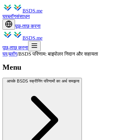
BSDS.me
घर
ब्लॉग
संसाधन
पूछ-ताछ करना
BSDS.me
पूछ-ताछ करना
घर
/
ब्लॉग
/
BSDS परिणाम: बाइपोलर निदान और सहायता
Menu
आपके BSDS स्क्रीनिंग परिणामों का अर्थ समझना