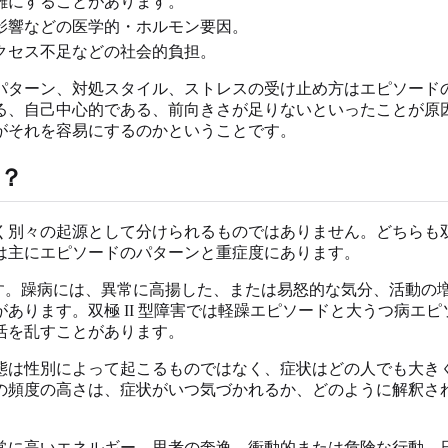
雑にすることがあります。
影響などの医学的・ホルモン要因。
クセス不足などの社会的負担。
パターン、対処スタイル、ストレスの受け止め方はエピソード
る、自己中心的である、前向きさが足りないといったことが原
がそれを容易にするのかということです。
か？
まったく別々の起源として分けられるものではありません。どちら
は主にエピソードのパターンと重症度にあります。
ます。躁病には、異常に高揚した、または易怒的な気分、活動
あります。双極 II 型障害では軽躁エピソードと大うつ病エ
活を乱すことがあります。
態は性別によって起こるものではなく、症状はどの人でも大き
の頻度の高さは、症状がいつ気づかれるか、どのように解釈さ
常に高いエネルギー、思考の奔逸、衝動的または危険な行動、