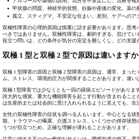
アルコールや薬物の誤用。気分を不安定にし、治療を複
甲状腺の問題、神経学的状態、妊娠や産後の変化、薬の
孤立、スティグマ、不安定な住まい、差別、ケアへのア
双極性障害の心理的原因は慎重に話す必要があります。思考
べきではありません。双極性障害は、劇的すぎる、怠けてい
役立つ問いは、どの条件が気分の安定を難しくし、どの支援
双極 1 型と双極 2 型で原因は違います
双極 1 型障害の原因と双極 2 型障害の原因は、通常、
ム、ストレス、環境的圧力が関係することがあります。違い
双極 I 型障害では少なくとも一回の躁病エピソードがあり
誇大的な感覚、重大な機能障害を起こす行動が含まれることが
は生産的または社会的に受け入れられるように見えても、生
女性の双極性障害の症状を調べる人もいます。中心となる状
期、トラウマへの曝露、介護ストレス、いくつかの併存状態
うつが目立つため、正確な理解が遅れることがあります。
注意に値する五つの一般的なサインは、睡眠欲求の低下、異