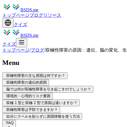
BSDS.me
トップページ
ブログ
リソース
クイズ
BSDS.me
クイズ
トップページ
/
ブログ
/
双極性障害の原因：遺伝、脳の変化、生
Menu
双極性障害の主な原因は何ですか？
双極性障害の遺伝的原因
脳では何が双極性障害を引き起こすのでしょうか？
環境的・心理的リスク要因
双極 1 型と双極 2 型で原因は違いますか？
双極性障害は予防できますか？
自分にラベルを貼らずに原因情報を使う方法
FAQ