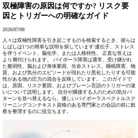
双極障害の原因は何ですか? リスク要
因とトリガーへの明確なガイド
2026/07/08
人々は双極性障害を引き起こすものを検索するとき、彼らは
しばしば1つの簡単な説明を探しています:遺伝子、ストレス
を伴うイベント、脳化学、または人格特性。 正直な答えは
より層付けられます。 バイポーラ障害は通常、受け継がれ
た脆弱性、脳および身体要因、生命ストレス、睡眠障害、物
質、および気分のエピソードが現れたり悪化したりする可能
性がある他の圧力の混合を反映しています。 このガイドで
は、原因、リスク要因、およびプレーン言語のトリガーの違
いについて説明します。 自分や隣接する人のための気分パ
ターンを並べ替えるなら、優しい
バイポーラスペクトルスク
リーニングコンテキスト
資格のある専門家との会話の前に観
察を整理するのに役立ちます。