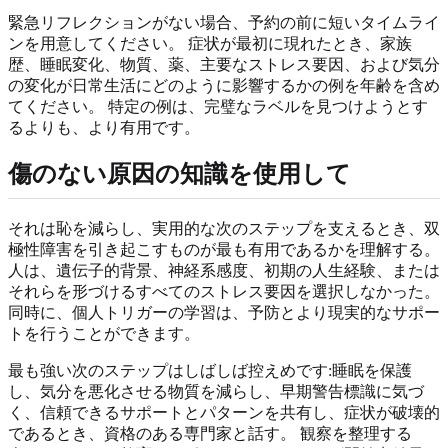
緊急リフレクションがない場合、予約の前に短いタイムライ
ンを用意してください。 症状が最初に現れたとき、家族
歴、睡眠変化、物質、薬、主要なストレス要因、および気分
の変化が日常生活にどのように影響するかの例を年齢を含め
てください。 特定の例は、完璧なラベルを見つけようとす
るよりも、より有用です。
傷のない原因の知識を使用して
それは恥を減らし、実用的な次のステップを支えるとき、双
極性障害を引き起こすものが最も有用であるかを理解する。
人は、遺伝子的背景、神経系感度、初期の人生経験、または
それらを形づけるすべてのストレス要因を選択しなかった。
同時に、個人トリガーの学習は、予防とより現実的なサポー
トを行うことができます。
最も強い次のステップはしばしば控えめです:睡眠を保護
し、気分を悪化させる物質を減らし、早期警告標識に気づ
く、信頼できるサポートとパターンを共有し、症状が破壊的
であるとき、資格のある専門家と話す。 観察を整理する