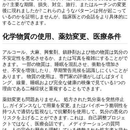
か? 主要な期限、損失、対立、旅行、またはルーチンの変更
後に現れましたか? これらのようなパターンは何が起こって
いるのかを証明しませんが、臨床医との会話をより具体的に
することができます。
化学物質の使用、薬効変更、医療条件
アルコール、大麻、興奮剤、鎮静剤および他の物質は気分の
不安定性を悪化させるか、または写真を複雑にすることがで
きます。 一部の物質は、睡眠を混乱させ、衝動を増加さ
せ、不安を増強したり、早期警告兆候を認識しにくいことが
あります。 物質の使用は、専門家の評価がしばしばタイミ
ング、線量、睡眠および完全な健康の映像で見ている1つの
理由である二極症状と重複することもできます。
薬効変更も問題ありません。 処方された気分薬を突然停止
し, ガイダンスなしで用量を変更, またはバイポーラ脆弱性を
持つ人で適切な監視なしで抗鬱剤を使用して、気分の悪化の
リスクを上げることができます. これは、自己調整プロジェ
クトではなく、医療会話です。 メディテーションの質問
は、人の完全な歴史を理解している修飾された処方者と扱わ