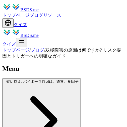
BSDS.me
トップページ
ブログ
リソース
クイズ
BSDS.me
クイズ
トップページ
/
ブログ
/
双極障害の原因は何ですか? リスク要
因とトリガーへの明確なガイド
Menu
短い答え: バイポーラ原因は、通常、多因子