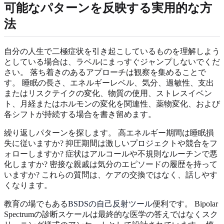
可能なパターンを反映する実用的な方
法
自分の人生で二極症状を引き起こしているものを理解しよう
としている場合は、ラベルにまっすぐジャンプしないでくだ
さい。 落ち着きのあるアプローチは観察を集めることで
す。 睡眠の長さ、エネルギーレベル、気分、過敏性、支出
またはリスクテイクの変化、物質の使用、ストレスイベン
ト、月経またはホルモンの変化を関連性、薬物変化、および
各シフトが持続する場合を書き留めます。
繰り返しパターンを探します。 高エネルギー期間は睡眠損
失に従いますか? 抑圧期間は激しいプロジェクトや競合をフ
ォローしますか? 症状はアルコールや不規則なルーチンで悪
化しますか? 密接な親戚は気分のエピソードの履歴を持って
いますか? これらの質問は、ケアの交換ではなく、話しやす
くなります。
教育の場でもある
BSDSの自己反射ツール
便利です。 Bipolar
Spectrumの診断スケールは最終的な医学の答えではなくスク