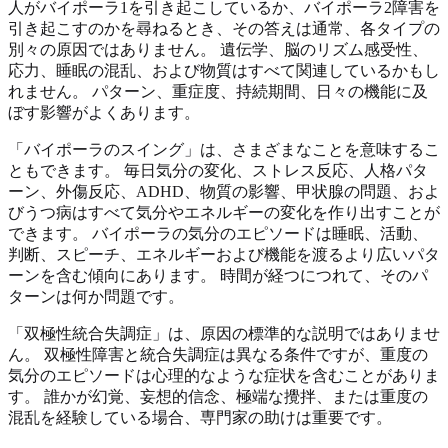
人がバイポーラ1を引き起こしているか、バイポーラ2障害を
引き起こすのかを尋ねるとき、その答えは通常、各タイプの
別々の原因ではありません。 遺伝学、脳のリズム感受性、
応力、睡眠の混乱、および物質はすべて関連しているかもし
れません。 パターン、重症度、持続期間、日々の機能に及
ぼす影響がよくあります。
「バイポーラのスイング」は、さまざまなことを意味するこ
ともできます。 毎日気分の変化、ストレス反応、人格パタ
ーン、外傷反応、ADHD、物質の影響、甲状腺の問題、およ
びうつ病はすべて気分やエネルギーの変化を作り出すことが
できます。 バイポーラの気分のエピソードは睡眠、活動、
判断、スピーチ、エネルギーおよび機能を渡るより広いパタ
ーンを含む傾向にあります。 時間が経つにつれて、そのパ
ターンは何か問題です。
「双極性統合失調症」は、原因の標準的な説明ではありませ
ん。 双極性障害と統合失調症は異なる条件ですが、重度の
気分のエピソードは心理的なような症状を含むことがありま
す。 誰かが幻覚、妄想的信念、極端な攪拌、または重度の
混乱を経験している場合、専門家の助けは重要です。