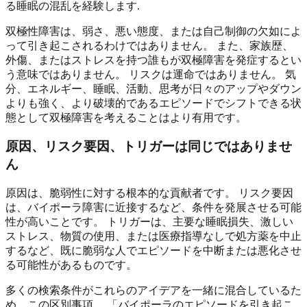
る睡眠の混乱を経験します.
双極性障害は、弱さ、悪い態度、または自己制御の欠如によ
って引き起こされるわけではありません。 また、家族歴、
外傷、またはストレスを持つ誰もが双極障害を発症するとい
う意味ではありません。 リスクは運命ではありません。 気
分、エネルギー、睡眠、活動、思考が日々のアップやダウン
よりも強く、より破壊的であるエピソードでシフトできる状
態として双極障害を考えることはより有用です。
原因、リスク要因、トリガーは同じではありませ
ん
原因は、脆弱性に対する根本的な貢献者です。 リスク要因
は、バイポーラ障害に近接するなど、条件を発展させる可能
性が高いことです。 トリガーは、主要な睡眠損失、激しい
ストレス、物質の使用、または医療指導なしで処方薬を中止
するなど、既に脆弱な人でエピソードを中断または悪化させ
る可能性があるものです。
多くの検索条件がこれらのアイデアを一緒に混合しているた
め、この区別事項。 「バイポーラのエピソードを引き起こ