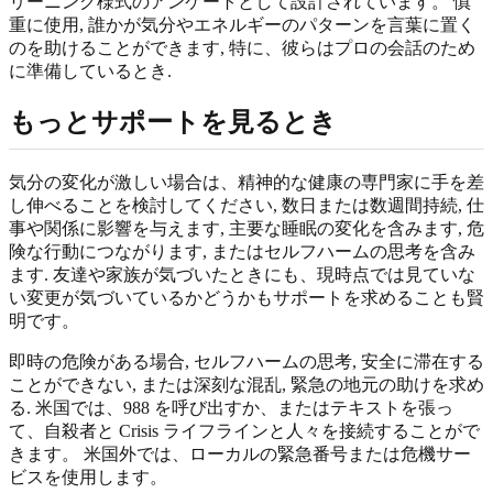
リーニング様式のアンケートとして設計されています。 慎
重に使用, 誰かが気分やエネルギーのパターンを言葉に置く
のを助けることができます, 特に、彼らはプロの会話のため
に準備しているとき.
もっとサポートを見るとき
気分の変化が激しい場合は、精神的な健康の専門家に手を差
し伸べることを検討してください, 数日または数週間持続, 仕
事や関係に影響を与えます, 主要な睡眠の変化を含みます, 危
険な行動につながります, またはセルフハームの思考を含み
ます. 友達や家族が気づいたときにも、現時点では見ていな
い変更が気づいているかどうかもサポートを求めることも賢
明です。
即時の危険がある場合, セルフハームの思考, 安全に滞在する
ことができない, または深刻な混乱, 緊急の地元の助けを求め
る. 米国では、988 を呼び出すか、またはテキストを張っ
て、自殺者と Crisis ライフラインと人々を接続することがで
きます。 米国外では、ローカルの緊急番号または危機サー
ビスを使用します。