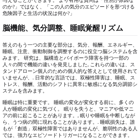
与えることができます。 より有用な質問は「性別が原因な
のか?」ではなく、「この人の気分のエピソードを形づける
危険因子と生活の状況は何か?」
脳機能、気分調整、睡眠覚醒リズム
答えのもう一つの主要な部分は、気分、報酬、エネルギー、
睡眠、注意、衝動制御を調整するのに役立つ脳システムを含
みます。 研究は、脳構造とバイポーラ障害を持つ一部の
人々の間で機能の違いを発見しました, これらの違いは、ス
タンドアローン個人のための個人的な答えとして使用されて
いませんが、. 日常的な言語では、双極性障害は、睡眠、ス
トレス、報酬、活動のシフトに異常に敏感になる気分調節シ
ステムを含みます。
睡眠は特に重要です。 睡眠の変化が変化する前に、多くの
人が睡眠の変化に気づく。 眠りを失うと、マニアや低マニ
アの前に起こることがあります。, 眠りや睡眠を中断しなが
ら、うつ病の間に現れることがあります。. 睡眠損失は、誰
もが「創造」双極性障害ではありませんが、脆弱性のある人
では、強力なエピソードトリガーになることができます。