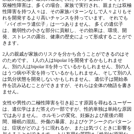
双極性障害は、多くの場合、家族で実行され、親または双極
性障害を持つ人々は、その家族パターンなしで人々よりもそ
れを開発するより高いチャンスを持っています。 それでも
「バイポーラ遺伝子」は一つありません。 多くの遺伝子
は、脆弱性の小さな部分に貢献し、その効果は、環境、開
発、ストレスの露出、健康の歴史によって形成することがで
きます。
2人の親戚が家族のリスクを分かち合うことができるのはそ
のためです。 1人の人はbipolar Iを開発するかもしれませ
ん、別の人はbipolar IIを持っているかもしれません、別の人
はうつ病や不安を持っているかもしれません、そして別の人
は気分状態を開発しないかもしれません。 遺伝子は開始条
件を読み込むことができますが、それらは全体の物語を書き
ません。
女性や男性の二極性障害を引き起こす原因を尋ねるユーザー
は、遺伝学はまだ答えの一部ですが、性的単独は単純な原因
ではありません。 ホルモンの変化、妊娠および産後の期
間、睡眠の混乱、外傷の暴露、およびケアシークのパターン
は、症状がどのように現れるか、または気づくときに影響を