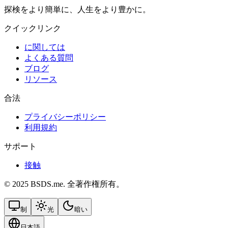
探検をより簡単に、人生をより豊かに。
クイックリンク
に関しては
よくある質問
ブログ
リソース
合法
プライバシーポリシー
利用規約
サポート
接触
© 2025 BSDS.me. 全著作権所有。
制
光
暗い
日本語