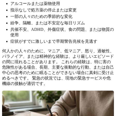
アルコールまたは薬物使用
指示なしで処方薬の停止または変更
一部の人々のための季節的な変化
紛争、隔離、または不安定な毎日リズム
共催不安、ADHD、外傷症状、食の問題、または物質の
使用
症状がすでに激しいまで早期警告兆候を見逃す
何人かの人々のために、マニア、低マニア、怒り、過敏性、
パラノイア、または精神的な経験は、より厳しいエピソード
の間に現れることがあります。 これらの経験は、特に害の
危険性がある場合、長期、主要な衝動的な行動、または自己
中心の思考のために眠ることができない場合に真剣に受け止
めるべきです。 緊急の状況では、現地の緊急サービスや危
機線の接触が適切です。