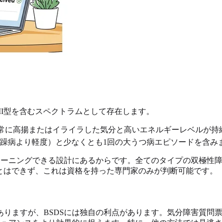
II型を含むスペクトラムとして存在します。
常に高揚またはイライラした気分と高いエネルギーレベルが持
躁病より軽度）と少なくとも1回の大うつ病エピソードを含み
クリーニングできる設計にあるからです。全てのタイプの双極性
ことはできず、これは資格を持った専門家のみが判断可能です。
りますが、BSDSには独自の利点があります。気分障害質問