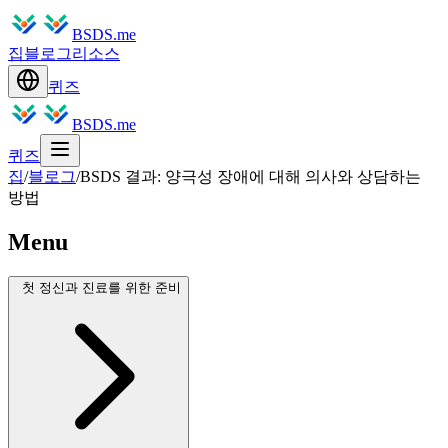
BSDS.me
집
블로그
리소스
퀴즈
BSDS.me
퀴즈
집
/
블로그
/
BSDS 결과: 양극성 장애에 대해 의사와 상담하는
방법
Menu
첫 정신과 진료를 위한 준비