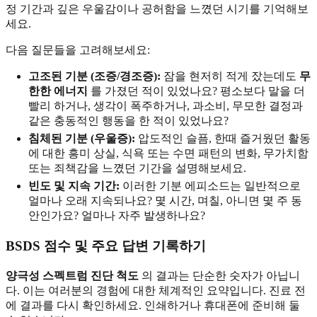
정 기간과 깊은 우울감이나 공허함을 느꼈던 시기를 기억해보
세요.
다음 질문들을 고려해보세요:
고조된 기분 (조증/경조증):
잠을 현저히 적게 잤는데도
무
한한 에너지
를 가졌던 적이 있었나요? 평소보다 말을 더
빨리 하거나, 생각이 폭주하거나, 과소비, 무모한 결정과
같은 충동적인 행동을 한 적이 있었나요?
침체된 기분 (우울증):
압도적인 슬픔, 한때 즐거웠던 활동
에 대한 흥미 상실, 식욕 또는 수면 패턴의 변화, 무가치함
또는 죄책감을 느꼈던 기간을 설명해보세요.
빈도 및 지속 기간:
이러한 기분 에피소드는 일반적으로
얼마나 오래 지속되나요? 몇 시간, 며칠, 아니면 몇 주 동
안인가요? 얼마나 자주 발생하나요?
BSDS 점수 및 주요 답변 기록하기
양극성 스펙트럼 진단 척도
의 결과는 단순한 숫자가 아닙니
다. 이는 여러분의 경험에 대한 체계적인 요약입니다. 진료 전
에 결과를 다시 확인하세요. 인쇄하거나 휴대폰에 준비해 둘