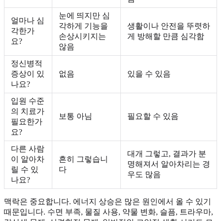
눈에 띄지만 심
얼마나 심
각하게 기능을
생활이나 안전을 뚜렷하
각한가
손상시키지는
게 방해할 만큼 심각함
요?
않음
정신병적
증상이 있
없음
있을 수 있음
나요?
입원 수준
의 치료가
보통 아님
필요할 수 있음
필요한가
요?
다른 사람
대개 그렇고, 결과가 분
이 알아차
흔히 그렇습니
명해져서 알아차리는 경
릴 수 있
다
우도 많음
나요?
맥락은 중요합니다. 에너지 상승은 많은 원인에서 올 수 있기
때문입니다. 수면 부족, 물질 사용, 약물 변화, 슬픔, 트라우마,