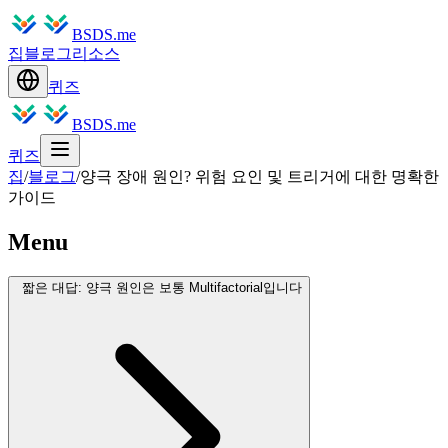
BSDS.me
집
블로그
리소스
퀴즈
BSDS.me
퀴즈
집
/
블로그
/
양극 장애 원인? 위험 요인 및 트리거에 대한 명확한
가이드
Menu
짧은 대답: 양극 원인은 보통 Multifactorial입니다