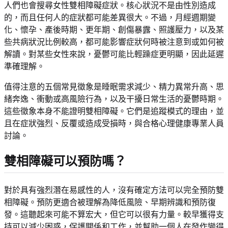
人們也會搜尋女性雙相障礙症狀。核心狀況不是由性別造成
的，而且任何人的症狀都可能差異很大。不過，月經週期變
化、懷孕、產後時期、更年期、創傷暴露、照護壓力，以及某
些共病狀況比例較高，都可能影響症狀何時被注意到或如何被
解讀。對某些女性來說，憂鬱可能比輕躁症更明顯，因此延遲
準確理解。
值得注意的五個常見徵象是睡眠需求減少、精力異常升高、思
緒奔逸、衝動或高風險行為，以及干擾日常生活的憂鬱時期。
這些徵象本身不能證明雙相障礙。它們是追蹤模式的理由，並
且在症狀強烈、反覆或造成受損時，與合格心理健康專業人員
討論。
雙相障礙可以預防嗎？
對於具有強烈潛在易感性的人，沒有確定方法可以完全預防雙
相障礙。預防更適合被理解為降低風險、早期辨識和預防復
發。這聽起來可能不算宏大，但它可以很有力量。較早獲得支
持可以減少困惑，保護關係和工作，並幫助一個人在發作變得