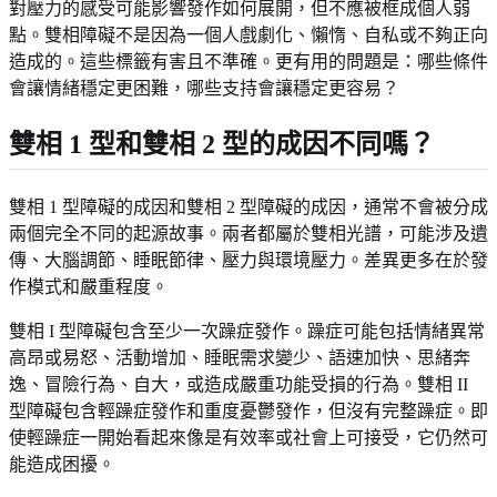
對壓力的感受可能影響發作如何展開，但不應被框成個人弱
點。雙相障礙不是因為一個人戲劇化、懶惰、自私或不夠正向
造成的。這些標籤有害且不準確。更有用的問題是：哪些條件
會讓情緒穩定更困難，哪些支持會讓穩定更容易？
雙相 1 型和雙相 2 型的成因不同嗎？
雙相 1 型障礙的成因和雙相 2 型障礙的成因，通常不會被分成
兩個完全不同的起源故事。兩者都屬於雙相光譜，可能涉及遺
傳、大腦調節、睡眠節律、壓力與環境壓力。差異更多在於發
作模式和嚴重程度。
雙相 I 型障礙包含至少一次躁症發作。躁症可能包括情緒異常
高昂或易怒、活動增加、睡眠需求變少、語速加快、思緒奔
逸、冒險行為、自大，或造成嚴重功能受損的行為。雙相 II
型障礙包含輕躁症發作和重度憂鬱發作，但沒有完整躁症。即
使輕躁症一開始看起來像是有效率或社會上可接受，它仍然可
能造成困擾。