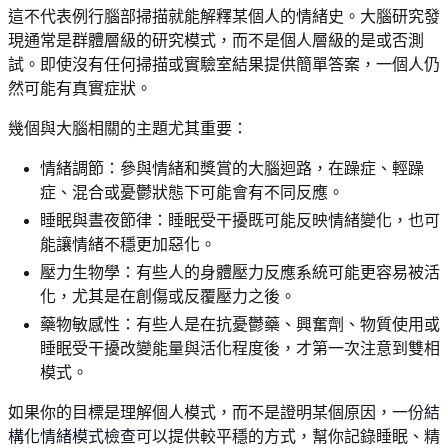
這不代表例行腦部掃描就能解釋某個人的情緒史。大腦研究發
現通常是群體層級的研究模式，而不是個人層級的是或否測
試。即使沒有任何掃描或實驗室結果提供簡單答案，一個人仍
然可能有真實症狀。
幾個與大腦相關的主題尤其重要：
情緒調節：參與情緒和獎賞的大腦迴路，在躁症、輕躁
症、混合或憂鬱狀態下可能會有不同反應。
睡眠與晝夜節律：睡眠受干擾既可能反映情緒變化，也可
能讓情緒不穩更加惡化。
壓力生物學：有些人的身體壓力反應系統可能更容易被活
化，尤其是在創傷或反覆壓力之後。
藥物敏感性：有些人是在抗憂鬱藥、興奮劑、物質使用或
睡眠受干擾改變能量與活化程度後，才第一次注意到雙相
模式。
如果你的目標是理解個人模式，而不是證明某個原因，一份
結
構化情緒模式檢查
可以提供較平穩的方式，幫你記錄睡眠、精