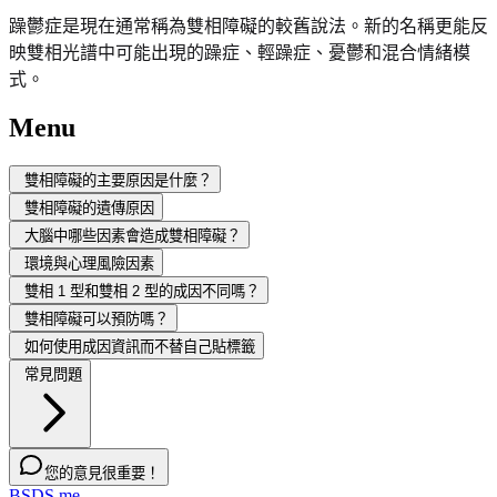
躁鬱症是現在通常稱為雙相障礙的較舊說法。新的名稱更能反
映雙相光譜中可能出現的躁症、輕躁症、憂鬱和混合情緒模
式。
Menu
雙相障礙的主要原因是什麼？
雙相障礙的遺傳原因
大腦中哪些因素會造成雙相障礙？
環境與心理風險因素
雙相 1 型和雙相 2 型的成因不同嗎？
雙相障礙可以預防嗎？
如何使用成因資訊而不替自己貼標籤
常見問題
您的意見很重要！
BSDS.me