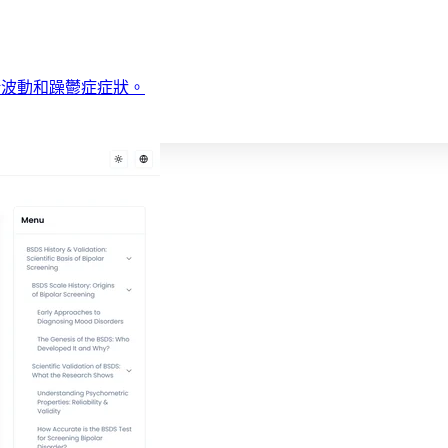
緒波動和躁鬱症症狀。