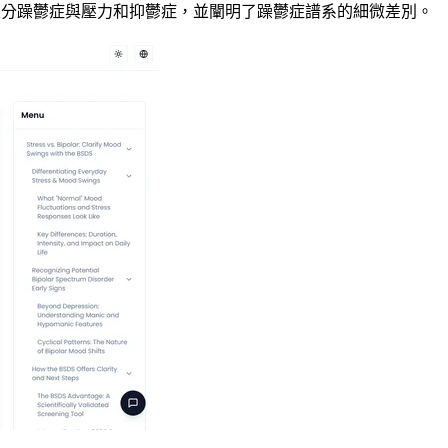
區分躁鬱症與壓力和抑鬱症，並闡明了躁鬱症譜系的細微差別。