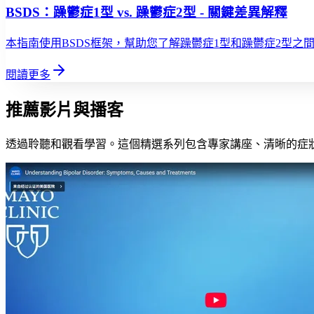
BSDS：躁鬱症1型 vs. 躁鬱症2型 - 關鍵差異解釋
本指南使用BSDS框架，幫助您了解躁鬱症1型和躁鬱症2型之
閱讀更多
推薦影片與播客
透過聆聽和觀看學習。這個精選系列包含專家講座、清晰的症