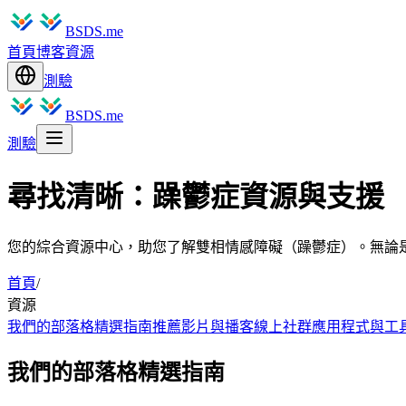
BSDS.me
首頁
博客
資源
測驗
BSDS.me
測驗
尋找清晰：躁鬱症資源與支援
您的綜合資源中心，助您了解雙相情感障礙（躁鬱症）。無論
首頁
/
資源
我們的部落格精選指南
推薦影片與播客
線上社群
應用程式與工
我們的部落格精選指南