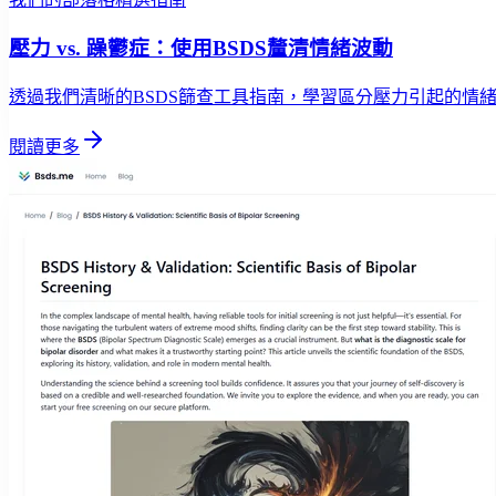
壓力 vs. 躁鬱症：使用BSDS釐清情緒波動
透過我們清晰的BSDS篩查工具指南，學習區分壓力引起的情
閱讀更多