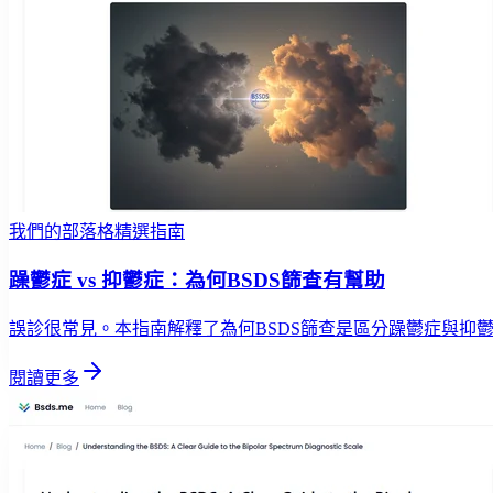
我們的部落格精選指南
躁鬱症 vs 抑鬱症：為何BSDS篩查有幫助
誤診很常見。本指南解釋了為何BSDS篩查是區分躁鬱症與抑
閱讀更多