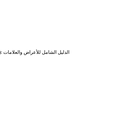
مقياس تشخيص طيف الاضطراب ثنائي القطب (BSDS): الدليل الشامل للأعراض والعلامات