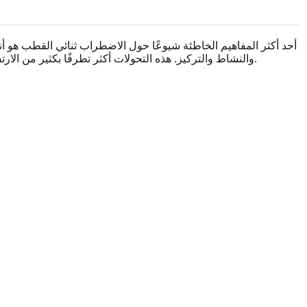
أحد أكثر المفاهيم الخاطئة شيوعًا حول الاضطراب ثنائي القطب هو أن
والنشاط والتركيز. هذه التحولات أكثر تطرفًا بكثير من الارتفاعات والانخفاضات النموذجية التي يختبرها معظم الناس. فكر في الأمر على أنه طيف، بأنواع وعروض مختلفة تؤثر على الأفراد بطرق فريدة.