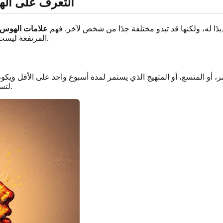
التعرف على اله
دًا له، ولكنها قد تبدو مختلفة جدًا من شخص لآخر. فهم
علامات الهوس
المرتفعة ليست مجرد شعور بالسعادة؛ إنها خروج واضح عن الحالة الطبيعية للشخص.
و المتسع، أو المتهيج الذي يستمر لمدة أسبوع واحد على الأقل ويكون 
لتسبب صعوبة ملحوظة في العمل أو المدرسة أو في الأنشطة الاجتماعية.