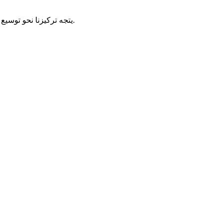
يتجه تركيزنا نحو توسيع الموارد التعليمية، وتعزيز التخصيص، والتحسين المستمر لمنصتنا لدعم المستخدمين بشكل أفضل في طريقهم نحو طلب دعم العافية المهنية.