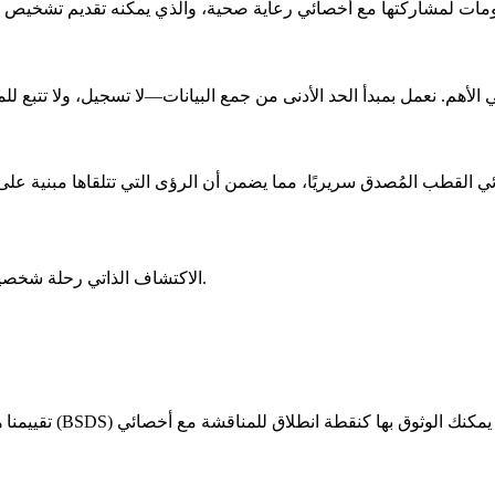
الاكتشاف الذاتي رحلة شخصية عميقة. نعدك بأن نكون شريكًا جديرًا بالثقة ومتعاطفًا في كل خطوة.