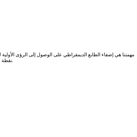
مهمتنا هي إضفاء الطابع الديمقراطي على الوصول إلى الرؤى الأولية ل
Bsds.me نقطة انطلاق موثوقة، وسرية، ومبنية على أسس علمية. نحن موجودون لتمكين، وتثقيف، وتشجيع الخطوة الأولى نحو طلب الرعاية المهنية.