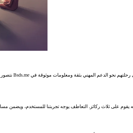
نتصور عالمًا حيث 
قوم على ثلاث ركائز. التعاطف يوجه تجربتنا للمستخدم، ويضمن مساحة داعمة وغير حكمية. النزاه