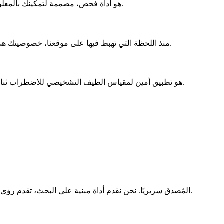
نتائجك هي نقطة انطلاق لمحادثة هادفة. نؤكد أن مقياس BSDS هو أداة فحص، مصممة لتمكينك بالمعلومات لمشاركتها مع أخصائي رعاية صحية، والذي يمكنه تقديم تشخيص شامل.
منذ اللحظة التي تهبط فيها على موقعنا، خصوصيتك هي الأهم. نعمل بمبدأ الحد الأدنى من جمع البيانات—لا تسجيل، ولا تتبع للمعرفات الشخصية—مما يضمن بقاء تقييمك الذاتي مجهول الهوية وآمنًا.
التزامنا تجاهك يبدأ بالنزاهة العلمية. تقييم Bsds.me هو تطبيق أمين لمقياس الطيف التشخيصي للاضطراب ثنائي القطب المُصدق سريريًا، مما يضمن أن الرؤى التي تتلقاها مبنية على بحث نفسي راسخ.
تقييمنا هو تطبيق مباشر لمقياس الطيف التشخيصي للاضطراب ثنائي القطب (BSDS) المُصدق سريريًا. نحن نقدم أداة مبنية على البحث، تقدم رؤى يمكنك الوثوق بها كنقطة انطلاق للمناقشة مع أخصائي.