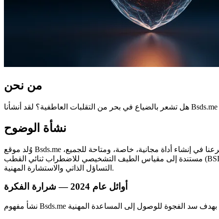
من نحن
نشأة الوضوح
وُلد موقع Bsds.me من ملاحظة بسيطة ولكنها عميقة: الكثير من الناس يتنقلون في رحلة صحتهم العقلية بمفردهم، يفتقرون إلى خطوة أولى موثوقة. لقد شرعنا في إنشاء أداة مجانية، خاصة، ومتاحة للجميع،
مستندة إلى مقياس الطيف التشخيصي للاضطراب ثنائي القطب (BSDS) المُصدق علمياً. من خلال دمج تحليل اختياري مدعوم بالذكاء الاصطناعي، نقدم رؤى أعمق وشخصية للمساعدة في سد الفجوة بين
التساؤل الذاتي والاستشارة المهنية.
أوائل عام 2024 — شرارة الفكرة