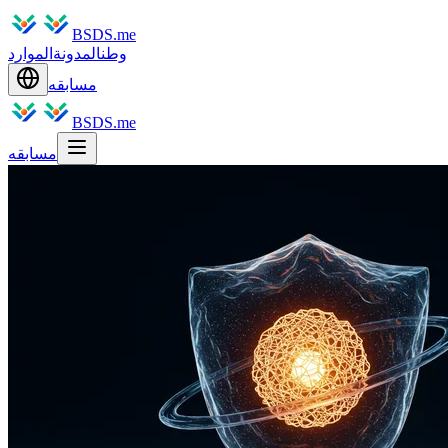
BSDS.me
وطن
المدونة
الموارد
مسابقه
BSDS.me
مسابقه