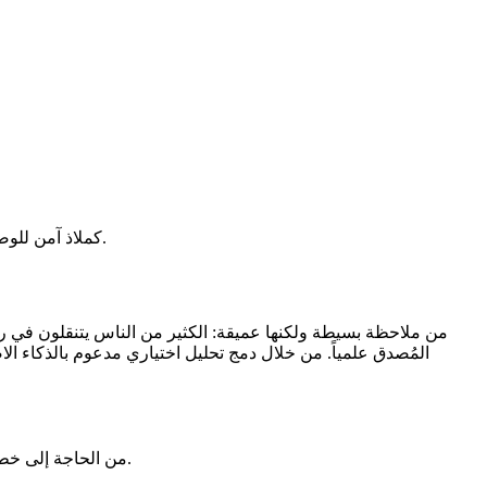
هل تشعر بالضياع في بحر من التقلبات العاطفية؟ لقد أنشأنا Bsds.me كملاذ آمن للوضوح الأولي، لمساعدتك على فهم تجاربك من خلال منظور علمي موثوق.
نشأ مفهوم Bsds.me من الحاجة إلى خطوة أولى موثوقة ومتاحة للأفراد الذين يتساءلون عن تجاربهم العاطفية، بهدف سد الفجوة للوصول إلى المساعدة المهنية.