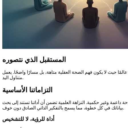
المستقبل الذي نتصوره
لا يكون فهم الصحة العقلية متاهة، بل مسارًا واضحًا. يعمل Bsds.me كبوصلة موثوقة، توفر التوجيه الأولي وتمكن الأفراد من التنقل في رحلتهم نحو الدعم المهني بثقة ومعلومات موثوقة في
متناول اليد.
التزاماتنا الأساسية
ة العلمية تضمن أن أداتنا تستند إلى بحث BSDS المُصدق. والتزام لا يتزعزع بالخصوصية يحمي
بياناتك في كل خطوة، مما يسمح بالتفكير الذاتي الصادق دون خوف.
أداة للرؤية، لا للتشخيص