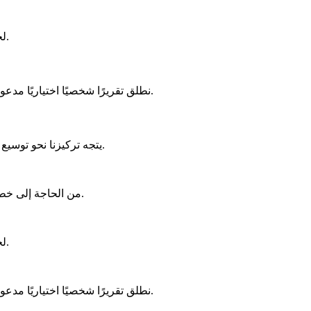
تم إطلاق Bsds.me، مع التركيز على تجربة مستخدم سلسة، وإمكانية الوصول متعددة اللغات، وتطبيق أمين لتقييم BSDS لخدمة جمهور عالمي.
نطلق تقريرًا شخصيًا اختياريًا مدعومًا بالذكاء الاصطناعي، يقدم للمستخدمين طبقة أعمق من التحليل لفهم نتائجهم بشكل أفضل، مع التأكيد على أن الأداة ليست بديلاً للتشخيص.
يتجه تركيزنا نحو توسيع الموارد التعليمية، وتعزيز التخصيص، والتحسين المستمر لمنصتنا لدعم المستخدمين بشكل أفضل في طريقهم نحو طلب دعم العافية المهنية.
نشأ مفهوم Bsds.me من الحاجة إلى خطوة أولى موثوقة ومتاحة للأفراد الذين يتساءلون عن تجاربهم العاطفية، بهدف سد الفجوة للوصول إلى المساعدة المهنية.
تم إطلاق Bsds.me، مع التركيز على تجربة مستخدم سلسة، وإمكانية الوصول متعددة اللغات، وتطبيق أمين لتقييم BSDS لخدمة جمهور عالمي.
نطلق تقريرًا شخصيًا اختياريًا مدعومًا بالذكاء الاصطناعي، يقدم للمستخدمين طبقة أعمق من التحليل لفهم نتائجهم بشكل أفضل، مع التأكيد على أن الأداة ليست بديلاً للتشخيص.