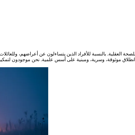
لصحة العقلية. بالنسبة للأفراد الذين يتساءلون عن أعراضهم، وللعائلا