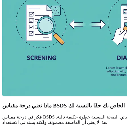
ماذا تعني درجة مقياس BSDS الخاص بك حقًا بالنسبة لك
فكر في درجة مقياس BSDS الخاص بك كتنبؤات جوية، وليس الطقس نفسه. تشير الدرجة العالية إلى احتمال أكبر لظهور حالات معينة، مما يجعل إجراء محادثة مع أخصائي الصحة النفسية خطوة حكيمة تالية.
هذا لا يعني أن العاصفة مضمونة، ولكنه يستدعي الاستعداد.