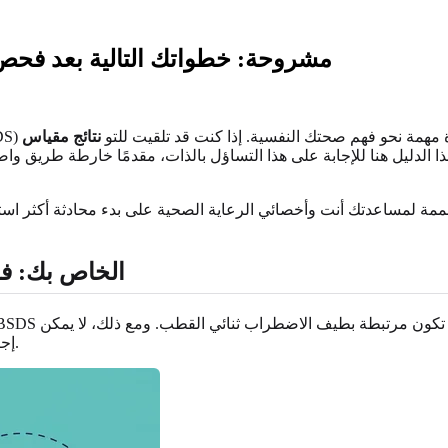
نتائج مقياس BSDS مشروحة: خطواتك التالية
 تقييم مقياس تشخيص طيف الاضطراب ثنائي القطب (BSDS) خطوة مهمة نحو فهم صحتك النفسية. إذا كنت قد تلقيت للتو
ا الدليل هنا للإجابة على هذا التساؤل بالذات، مقدمًا خارطة طريق
فهم درجة مقياس BSDS
قد تكون مرتبطة بطيف الاضطراب ثنائي القطب. ومع ذلك، لا يمكن
إلا بواسطة أخصائي رعاية صحية مؤهل بعد تقييم شامل.
إج