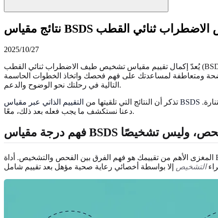
 بعد فحص الاضطراب ثنائي القطب
2025/10/27
 واضحة ومتعاطفة لمساعدتك على فهم فحصك واتخاذ الخطوات الحاسمة
التالية في رحلتك نحو الوضوح والدعم.
هي نقطة بداية، وليست وجهة نهائية. إنها أداة قيمة لبناء الوعي، مصممة لمساعدتك أنت وأخصائي الرعاية الصحية على بدء محادثة أكثر استنارة.
التقييم الذاتي عبر مقياس BSDS
تذكر أن النتائج التي تلقيتها من
دعنا نستكشف ما يجب فعله بعد ذلك، معًا.
 الخاص بك: فحص، وليس تشخيصًا
راء
التشخيص