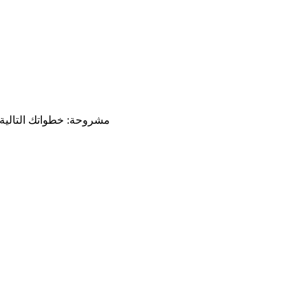
نتائج مقياس BSDS مشروحة: خطوا