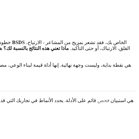
الخاص بك، فقد تشعر بمزيج من المشاعر - الارتياح،
نتائج مقياس BSDS
يُعدّ إكمال
القلق، الارتباك، أو حتى التأكيد.
ماذا تعني هذه النتائج بالنسبة لك؟
هذ
المغزى الأهم من تقييمك هو فهم الفرق بين الفحص والتشخيص. أداة BSDS هي استبيان
فحص
قائم على الأدلة. يحدد الأنماط في تجاربك التي 