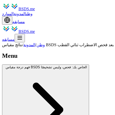
BSDS.me
وطن
المدونة
الموارد
مسابقه
BSDS.me
مسابقه
تك التالية بعد فحص الاضطراب ثنائي القطب
وطن
/
المدونة
/
Menu
فهم درجة مقياس BSDS الخاص بك: فحص، وليس تشخيصًا