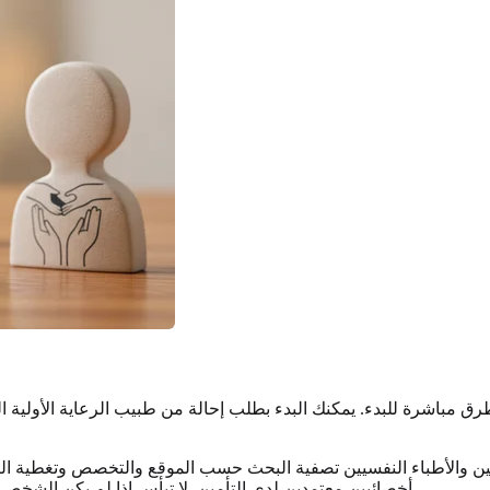
ق مباشرة للبدء. يمكنك البدء بطلب إحالة من طبيب الرعاية الأولية ا
عالجين والأطباء النفسيين تصفية البحث حسب الموقع والتخصص وتغطية ال
أخصائيين معتمدين لدى التأمين. لا تيأس إذا لم يكن الشخص الأول الذي تتصل به مناسبًا؛ فالعثور على أخصائي تثق به أمر ضروري.