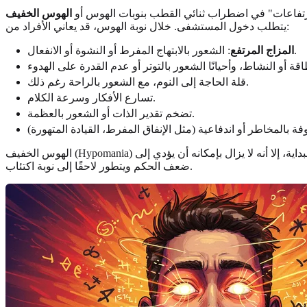
رتفاعات" في اضطراب ثنائي القطب بنوبات الهوس أو
يتطلب دخول المستشفى. خلال نوبة الهوس، قد يعاني الأفراد من:
: الشعور بالابتهاج المفرط أو النشوة أو الانفعال.
المزاج المرتفع
قلة الحاجة إلى النوم، مع الشعور بالراحة رغم ذلك.
تسارع الأفكار وسرعة الكلام.
تضخم تقدير الذات أو الشعور بالعظمة.
الهوس الخفيف (Hypomania) يتضمن أعراضًا مشابهة ولكنه أقل حدة ولا يسبب عادةً ضعفًا كبيرًا أو يتطلب دخول المستشفى. في حين أنه قد يبدو منتجًا أو ممتعًا في البداية، إلا أنه لا يزال بإمكانه أن يؤدي إلى
ضعف الحكم ويتطور لاحقًا إلى نوبة اكتئاب.