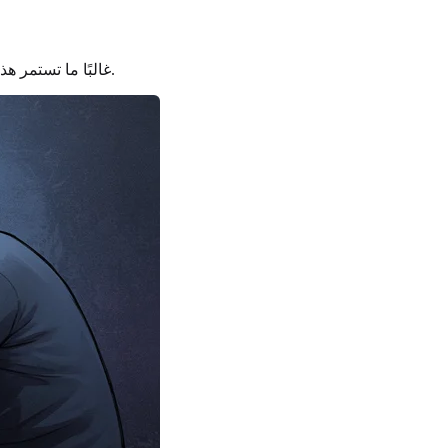
غالبًا ما تستمر هذه النوبات لأسابيع أو أشهر، مما يخلق تباينًا صارخًا مع الحالات المرتفعة.