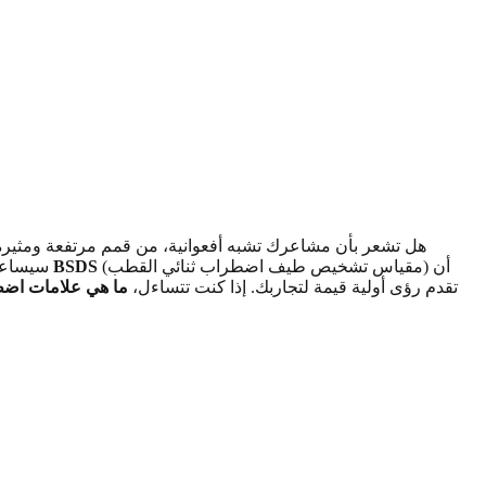
هل تشعر بأن مشاعرك تشبه أفعوانية، من قمم مرتفعة ومثير
(مقياس تشخيص طيف اضطراب ثنائي القطب) أن
BSDS
سيساعدك هذا الدليل على تحديد العلامات الشائعة، والتمييز بين الحالات العاطفية المختلفة، وشرح كيف يمكن لأداة تم التحقق من صحتها علميًا مثل
تقدم رؤى أولية قيمة لتجاربك. إذا كنت تتساءل،
ما هي علامات اضط