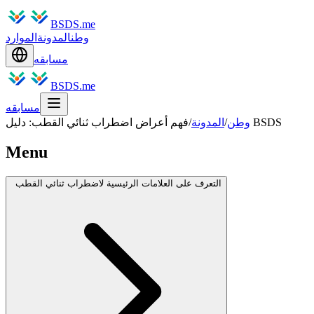
BSDS.me
وطن
المدونة
الموارد
مسابقه
BSDS.me
مسابقه
فهم أعراض اضطراب ثنائي القطب: دليل BSDS
وطن
/
المدونة
/
Menu
التعرف على العلامات الرئيسية لاضطراب ثنائي القطب