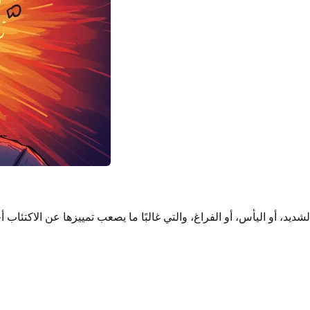
د، أو اليأس، أو الفراغ، والتي غالبًا ما يصعب تمييزها عن الاكتئاب