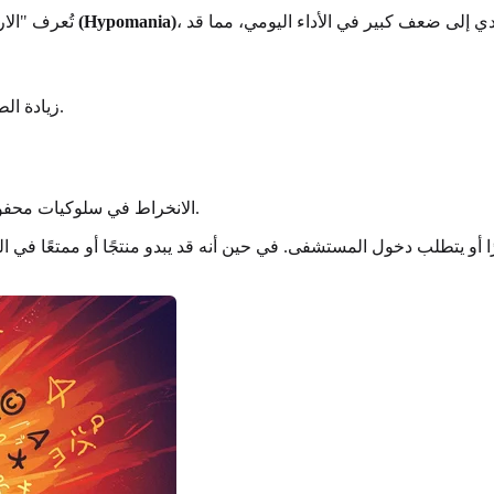
، اعتمادًا على شدتها وتأثيرها. الهوس شكل أكثر حدة، وغالبًا ما يؤدي إلى ضعف كبير في الأداء اليومي، مما قد
الهوس الخفيف (Hypomania)
تُعرف "الا
زيادة الطاقة أو النشاط، وأحيانًا الشعور بالتوتر أو عدم القدرة على الهدوء.
الانخراط في سلوكيات محفوفة بالمخاطر أو اندفاعية (مثل الإنفاق المفرط، القيادة المتهورة).