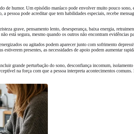
tado de humor. Um episódio maníaco pode envolver muito pouco sono, en
xto, a pessoa pode acreditar que tem habilidades especiais, recebe men
risteza grave, pensamento lento, desesperança, baixa energia, retraimen
e não está segura, mesmo quando os outros não encontram evidências p
nergizados ou agitados podem aparecer junto com sofrimento depressiv
as estiverem presentes, as necessidades de apoio podem aumentar rapid
incluir grande perturbação do sono, desconfiança incomum, isolamento 
ceptível na força com que a pessoa interpreta acontecimentos comuns. 