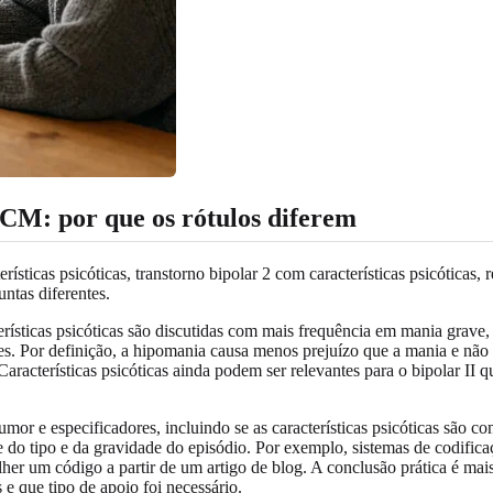
-CM: por que os rótulos diferem
rísticas psicóticas, transtorno bipolar 2 com características psicóti
ntas diferentes.
rísticas psicóticas são discutidas com mais frequência em mania grav
es. Por definição, a hipomania causa menos prejuízo que a mania e não i
Características psicóticas ainda podem ser relevantes para o bipolar I
or e especificadores, incluindo se as características psicóticas são
do tipo e da gravidade do episódio. Por exemplo, sistemas de codifica
colher um código a partir de um artigo de blog. A conclusão prática é m
 que tipo de apoio foi necessário.