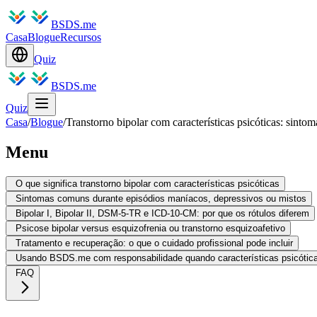
BSDS.me
Casa
Blogue
Recursos
Quiz
BSDS.me
Quiz
Casa
/
Blogue
/
Transtorno bipolar com características psicóticas: sintoma
Menu
O que significa transtorno bipolar com características psicóticas
Sintomas comuns durante episódios maníacos, depressivos ou mistos
Bipolar I, Bipolar II, DSM-5-TR e ICD-10-CM: por que os rótulos diferem
Psicose bipolar versus esquizofrenia ou transtorno esquizoafetivo
Tratamento e recuperação: o que o cuidado profissional pode incluir
Usando BSDS.me com responsabilidade quando características psicóti
FAQ