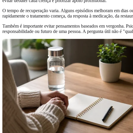
evitar debater cada crença e priorizar apoio profissional.
O tempo de recuperação varia. Alguns episódios melhoram em dias o
rapidamente o tratamento começa, da resposta à medicação, da restaur
Também é importante evitar pensamentos baseados em vergonha. Psicos
responsabilidade ou futuro de uma pessoa. A pergunta útil não é "qual 