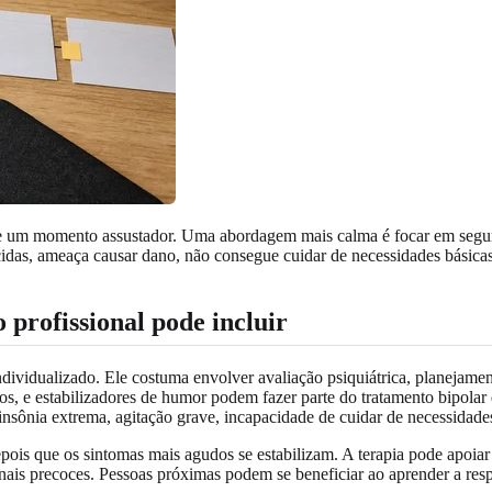
o de um momento assustador. Uma abordagem mais calma é focar em segur
idas, ameaça causar dano, não consegue cuidar de necessidades básicas
 profissional pode incluir
é individualizado. Ele costuma envolver avaliação psiquiátrica, plane
os, e estabilizadores de humor podem fazer parte do tratamento bipola
 insônia extrema, agitação grave, incapacidade de cuidar de necessidade
ois que os sintomas mais agudos se estabilizam. A terapia pode apoiar
inais precoces. Pessoas próximas podem se beneficiar ao aprender a res