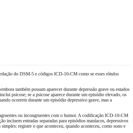
cas, redação do DSM-5 e códigos ICD-10-CM como se esses rótulos
e, embora também possam aparecer durante depressão grave ou estados
nclui psicose; se a psicose aparece durante um episódio elevado, os
I quando ocorrem durante um episódio depressivo grave, mas a
 congruentes ou incongruentes com o humor. A codificação ICD-10-CM
ção incluem entradas separadas para episódios maníacos, depressivos
ais simples: registre o que aconteceu, quando aconteceu, como sono e