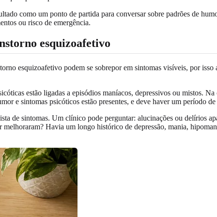
esultado como um ponto de partida para conversar sobre padrões de humo
mentos ou risco de emergência.
anstorno esquizoafetivo
nstorno esquizoafetivo podem se sobrepor em sintomas visíveis, por isso 
sicóticas estão ligadas a episódios maníacos, depressivos ou mistos. Na 
humor e sintomas psicóticos estão presentes, e deve haver um período 
lista de sintomas. Um clínico pode perguntar: alucinações ou delírio
 melhoraram? Havia um longo histórico de depressão, mania, hipomania