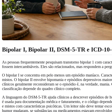
Bipolar I, Bipolar II, DSM-5-TR e ICD-10
As pessoas frequentemente pesquisam transtorno bipolar 1 com caracte
fossem intercambiáveis. Eles são relacionados, mas respondem a pergu
O bipolar I se concentra em pelo menos um episódio maníaco. Caracte
mistos. O bipolar II envolve hipomania e episódios depressivos maior
clínicos geralmente reconsideram se o episódio é, na verdade, mania. 
classificação depende do quadro clínico completo.
A linguagem do DSM-5-TR ajuda clínicos a descrever episódios de hum
é usada para documentação médica e faturamento, e o código depende 
e mistos com características psicóticas. Um leitor não deve tentar es
humor mudaram, se substâncias ou medicamentos estavam envolvidos e