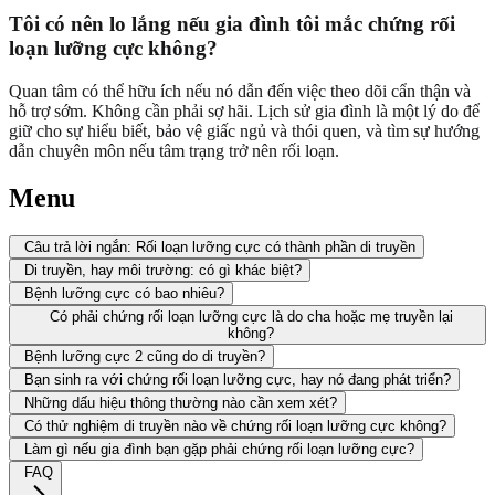
Tôi có nên lo lắng nếu gia đình tôi mắc chứng rối
loạn lưỡng cực không?
Quan tâm có thể hữu ích nếu nó dẫn đến việc theo dõi cẩn thận và
hỗ trợ sớm. Không cần phải sợ hãi. Lịch sử gia đình là một lý do để
giữ cho sự hiểu biết, bảo vệ giấc ngủ và thói quen, và tìm sự hướng
dẫn chuyên môn nếu tâm trạng trở nên rối loạn.
Menu
Câu trả lời ngắn: Rối loạn lưỡng cực có thành phần di truyền
Di truyền, hay môi trường: có gì khác biệt?
Bệnh lưỡng cực có bao nhiêu?
Có phải chứng rối loạn lưỡng cực là do cha hoặc mẹ truyền lại
không?
Bệnh lưỡng cực 2 cũng do di truyền?
Bạn sinh ra với chứng rối loạn lưỡng cực, hay nó đang phát triển?
Những dấu hiệu thông thường nào cần xem xét?
Có thử nghiệm di truyền nào về chứng rối loạn lưỡng cực không?
Làm gì nếu gia đình bạn gặp phải chứng rối loạn lưỡng cực?
FAQ