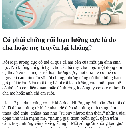
Có phải chứng rối loạn lưỡng cực là do
cha hoặc mẹ truyền lại không?
Rối loạn lưỡng cực có thể đi qua cả hai bên của một gia đình sinh
học. Nó không chỉ giới hạn cho các bà mẹ, cha hoặc một dòng dõi
cụ thể. Nếu cha mẹ bị rối loạn lưỡng cực, một đứa trẻ có thể có
nguy cơ cao hơn dân số nói chung, nhưng cũng có thể không bao
giờ phát triển. Nếu một ông bà bị rối loạn lưỡng cực, mối quan hệ
có thể vẫn còn liên quan, mặc dù thường ít có nguy cơ xảy ra hơn là
cha mẹ hoặc anh chị em ruột.
Lịch sử gia đình cũng có thể khó đọc. Những người thân lớn tuổi có
lẽ đã dùng những từ khác nhau để diễn tả những tình trạng tâm
trạng khó chịu, chẳng hạn như “sự suy nhược tinh thần,“ những giai
đoạn tinh thần mạnh mẽ, “những giai đoạn buồn ngủ, bệnh trầm
cảm, hoặc những vấn đề về giấc ngủ. Một số người không bao giờ