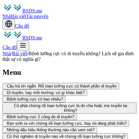
BSDS.me
Nhà
Bài viết
Tài nguyên
Câu đố
BSDS.me
Câu đố
Nhà
/
Bài viết
/
Bệnh lưỡng cực có di truyền không? Lịch sử gia đình
thật sự có nghĩa gì?
Menu
Câu trả lời ngắn: Rối loạn lưỡng cực có thành phần di truyền
Di truyền, hay môi trường: có gì khác biệt?
Bệnh lưỡng cực có bao nhiêu?
Có phải chứng rối loạn lưỡng cực là do cha hoặc mẹ truyền lại
không?
Bệnh lưỡng cực 2 cũng do di truyền?
Bạn sinh ra với chứng rối loạn lưỡng cực, hay nó đang phát triển?
Những dấu hiệu thông thường nào cần xem xét?
Có thử nghiệm di truyền nào về chứng rối loạn lưỡng cực không?