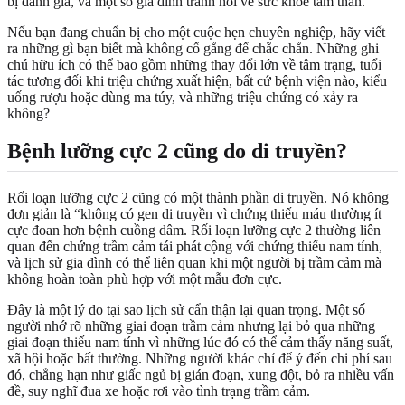
bị đánh giá, và một số gia đình tránh nói về sức khỏe tâm thần.
Nếu bạn đang chuẩn bị cho một cuộc hẹn chuyên nghiệp, hãy viết
ra những gì bạn biết mà không cố gắng để chắc chắn. Những ghi
chú hữu ích có thể bao gồm những thay đổi lớn về tâm trạng, tuổi
tác tương đối khi triệu chứng xuất hiện, bất cứ bệnh viện nào, kiểu
uống rượu hoặc dùng ma túy, và những triệu chứng có xảy ra
không?
Bệnh lưỡng cực 2 cũng do di truyền?
Rối loạn lưỡng cực 2 cũng có một thành phần di truyền. Nó không
đơn giản là “không có gen di truyền vì chứng thiếu máu thường ít
cực đoan hơn bệnh cuồng dâm. Rối loạn lưỡng cực 2 thường liên
quan đến chứng trầm cảm tái phát cộng với chứng thiếu nam tính,
và lịch sử gia đình có thể liên quan khi một người bị trầm cảm mà
không hoàn toàn phù hợp với một mẫu đơn cực.
Đây là một lý do tại sao lịch sử cẩn thận lại quan trọng. Một số
người nhớ rõ những giai đoạn trầm cảm nhưng lại bỏ qua những
giai đoạn thiếu nam tính vì những lúc đó có thể cảm thấy năng suất,
xã hội hoặc bất thường. Những người khác chỉ để ý đến chi phí sau
đó, chẳng hạn như giấc ngủ bị gián đoạn, xung đột, bỏ ra nhiều vấn
đề, suy nghĩ đua xe hoặc rơi vào tình trạng trầm cảm.