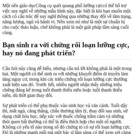
Một nền giáo dục
Công cụ quét quang phổ lưỡng cực
có thể hỗ trợ
việc suy nghĩ về những mẫu hình này, đặc biệt là khi bạn muốn một
cách có cấu trúc để suy nghĩ thông qua những thay đổi về tâm trạng,
năng lượng, ngủ và hành vi. Nên xem nó như là một sự chuẩn bị
cho cuộc thảo luận, chứ không phải là một giải pháp lâm sàng cuối
cùng.
Bạn sinh ra với chứng rối loạn lưỡng cực,
hay nó đang phát triển?
Câu hỏi này cũng dễ hiểu, nhưng câu trả lời không phải là một trong
hai. Một người có thể sinh ra với những khuyết điểm di truyền làm
tăng nguy cơ, trong khi các triệu chứng rối loạn lưỡng cực thường
xuất hiện sau đó. Trước hết, nhiều người nhận thấy những triệu
chứng đáng kể trong tuổi thanh thiếu niên hoặc tuổi thanh thiếu
niên, dù thời gian thay đổi.
Sự phát triển có thể phụ thuộc vào sinh học và văn cảnh. Tuổi dậy
thì, mất ngủ, căng thẳng, chấn thương tâm lý, thay đổi sau sinh, sử
dụng chất hóa học, tiếp xúc với thuốc chống trầm cảm và những
thói quen bất thường có thể là điều thích hợp cho một số người.
Không có yếu tố nào trong số đó chứng tỏ có sự rối loạn lưỡng cực.
Đó là những manh mối mà một bác sĩ lâm sàng có thể xem xét cùng