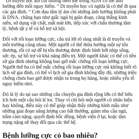
“ Di truyền học ám chỉ những biến thể trong ADN có thể ảnh
hưởng đến mối nguy hiểm. “ Di truyền học có nghĩa là có thể đi qua
các gia đình. “ Cơn đau tâm lý ám chỉ những ảnh hưởng không phải
là DNA, chẳng hạn như giấc ngủ bị gián đoạn, căng thẳng kinh
niên, sử dụng vật chất, mất mát lớn, tiếp xúc với chấn thương tâm
lý, bệnh tật y tế và hỗ trợ xã hội.
Đối với rối loạn lưỡng cực, câu trả lời rõ ràng nhất là di truyền và
môi trường cùng nhau. Một người có thể thừa hưởng một sự tổn
thương, rồi có sự dễ bị tổn thương được định hình bởi nhịp sống,
sức ép, sự hỗ trợ và khả năng điều trị. Một người khác có thể có tiền
sử gia đình nhưng không bao giờ mắc chứng rối loạn lưỡng cực.
Người thứ ba có thể mắc chứng rối loạn lưỡng cực mà không biết rõ
lịch sử gia đình, có thể vì lịch sử gia đình không đầy đủ, những triệu
chứng chưa bao giờ được nhận ra trong họ hàng, hoặc nhiều yếu tố
nguy hiểm nhỏ.
Đó là lý do tại sao những câu chuyện gia đình rộng lớn có thể hữu
ích hơn một câu hỏi lẻ loi. Thay vì chỉ hỏi một người có nhãn hiệu
hay không, điều này có thể giúp nhận thấy những hình mẫu như
những giai đoạn năng lượng cao bất thường, giảm nhu cầu ngủ,
trầm cảm nặng, quyết định bốc đồng, bệnh viện ở lại, hoặc tâm
trạng nặng nề thay đổi qua các thế hệ.
Bệnh lưỡng cực có bao nhiêu?