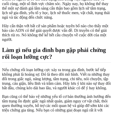
cuối cùng, một số lĩnh vực chăm sóc. Ngày nay, họ không thể thay
thế một sự đánh giá lâm sàng cẩn thận bao gồm lịch sử tâm trạng,
lịch sử gia đình, yếu tố y học, lịch sử thuốc men, vật chất, trạng thái
ngủ và tác động đến chức năng.
Hãy cẩn thận với bất cứ sản phẩm hoặc tuyên bố nào cho thấy một
báo cáo ADN có thể giải quyết được vấn đề. Di truyền có thể giải
thích rủi ro. Nó không thể kể hết câu chuyện về cuộc đời của một
người.
Làm gì nếu gia đình bạn gặp phải chứng
rối loạn lưỡng cực?
Nếu chứng rối loạn lưỡng cực xảy ra trong gia đình, bước kế tiếp
không phải là hoảng sợ. Đó là theo dõi mô hình. Viết ra những thay
đổi trong giấc ngủ, năng lượng, tâm trạng, chi tiêu, nói chuyện, tập
trung, cáu giận, liều lĩnh và trầm cảm. Hãy lưu ý khi nào sự thay đổi
bắt đầu, chúng kéo dài bao lâu, và người khác có để ý hay không.
Bạn cũng có thể bảo vệ những yếu tố cơ bản thường ảnh hưởng đến
tâm trạng ổn định: giấc ngủ nhất quán, giảm nguy cơ vật chất, thói
quen thường xuyên, hỗ trợ các mối quan hệ và giúp đỡ sớm khi các
triệu chứng gia tăng. Nếu bạn có những giai đoạn ngủ rất ít với