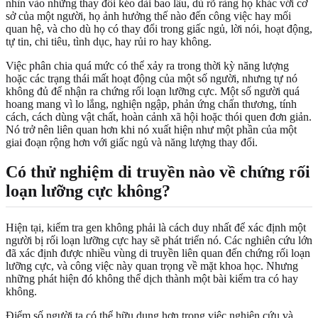
nhìn vào những thay đổi kéo dài bao lâu, dù rõ ràng họ khác với cơ
sở của một người, họ ảnh hưởng thế nào đến công việc hay mối
quan hệ, và cho dù họ có thay đổi trong giấc ngủ, lời nói, hoạt động,
tự tin, chi tiêu, tình dục, hay rủi ro hay không.
Việc phân chia quá mức có thể xảy ra trong thời kỳ năng lượng
hoặc các trạng thái mất hoạt động của một số người, nhưng tự nó
không đủ để nhận ra chứng rối loạn lưỡng cực. Một số người quá
hoang mang vì lo lắng, nghiện ngập, phản ứng chấn thương, tính
cách, cách dùng vật chất, hoàn cảnh xã hội hoặc thói quen đơn giản.
Nó trở nên liên quan hơn khi nó xuất hiện như một phần của một
giai đoạn rộng hơn với giấc ngủ và năng lượng thay đổi.
Có thử nghiệm di truyền nào về chứng rối
loạn lưỡng cực không?
Hiện tại, kiểm tra gen không phải là cách duy nhất để xác định một
người bị rối loạn lưỡng cực hay sẽ phát triển nó. Các nghiên cứu lớn
đã xác định được nhiều vùng di truyền liên quan đến chứng rối loạn
lưỡng cực, và công việc này quan trọng về mặt khoa học. Nhưng
những phát hiện đó không thể dịch thành một bài kiểm tra có hay
không.
Điểm số người ta có thể hữu dụng hơn trong việc nghiên cứu và