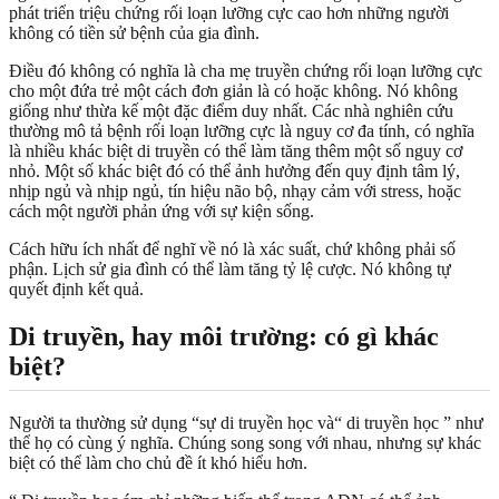
phát triển triệu chứng rối loạn lưỡng cực cao hơn những người
không có tiền sử bệnh của gia đình.
Điều đó không có nghĩa là cha mẹ truyền chứng rối loạn lưỡng cực
cho một đứa trẻ một cách đơn giản là có hoặc không. Nó không
giống như thừa kế một đặc điểm duy nhất. Các nhà nghiên cứu
thường mô tả bệnh rối loạn lưỡng cực là nguy cơ đa tính, có nghĩa
là nhiều khác biệt di truyền có thể làm tăng thêm một số nguy cơ
nhỏ. Một số khác biệt đó có thể ảnh hưởng đến quy định tâm lý,
nhịp ngủ và nhịp ngủ, tín hiệu não bộ, nhạy cảm với stress, hoặc
cách một người phản ứng với sự kiện sống.
Cách hữu ích nhất để nghĩ về nó là xác suất, chứ không phải số
phận. Lịch sử gia đình có thể làm tăng tỷ lệ cược. Nó không tự
quyết định kết quả.
Di truyền, hay môi trường: có gì khác
biệt?
Người ta thường sử dụng “sự di truyền học và“ di truyền học ” như
thể họ có cùng ý nghĩa. Chúng song song với nhau, nhưng sự khác
biệt có thể làm cho chủ đề ít khó hiểu hơn.