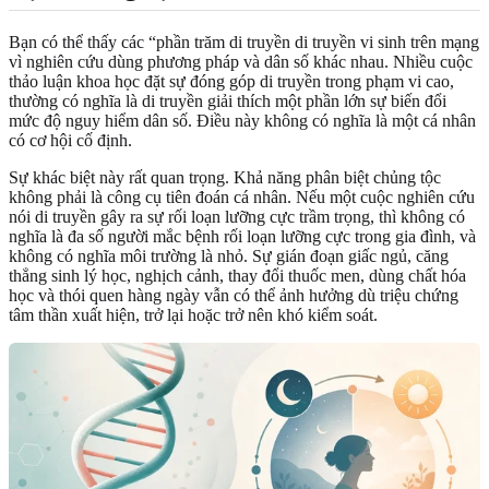
Bạn có thể thấy các “phần trăm di truyền di truyền vi sinh trên mạng
vì nghiên cứu dùng phương pháp và dân số khác nhau. Nhiều cuộc
thảo luận khoa học đặt sự đóng góp di truyền trong phạm vi cao,
thường có nghĩa là di truyền giải thích một phần lớn sự biến đổi
mức độ nguy hiểm dân số. Điều này không có nghĩa là một cá nhân
có cơ hội cố định.
Sự khác biệt này rất quan trọng. Khả năng phân biệt chủng tộc
không phải là công cụ tiên đoán cá nhân. Nếu một cuộc nghiên cứu
nói di truyền gây ra sự rối loạn lưỡng cực trầm trọng, thì không có
nghĩa là đa số người mắc bệnh rối loạn lưỡng cực trong gia đình, và
không có nghĩa môi trường là nhỏ. Sự gián đoạn giấc ngủ, căng
thẳng sinh lý học, nghịch cảnh, thay đổi thuốc men, dùng chất hóa
học và thói quen hàng ngày vẫn có thể ảnh hưởng dù triệu chứng
tâm thần xuất hiện, trở lại hoặc trở nên khó kiểm soát.