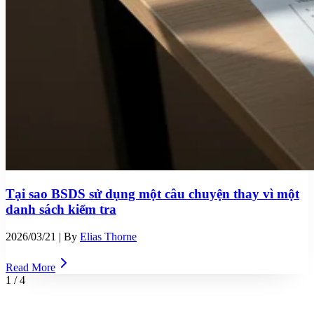
Tại sao BSDS sử dụng một câu chuyện thay vì một
danh sách kiểm tra
2026/03/21
| By
Elias Thorne
Read More
1
/
4