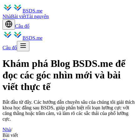
BSDS.me
Nhà
Bài viết
Tài nguyên
Câu đố
BSDS.me
Câu đố
Khám phá Blog BSDS.me để
đọc các góc nhìn mới và bài
viết thực tế
Bắt đầu từ đây. Các hướng dẫn chuyên sâu của chúng tôi giải thích
khoa học đằng sau BSDS, giúp phân biệt rối loạn lưỡng cực với
căng thẳng hoặc trầm cảm, và làm rõ các sắc thái của phổ lưỡng
cực.
Nhà
/
Bài viết