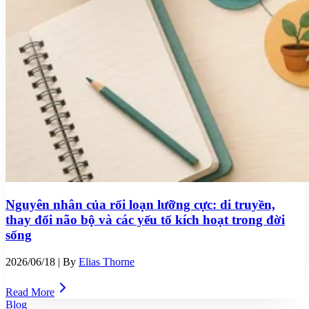
Nguyên nhân của rối loạn lưỡng cực: di truyền,
thay đổi não bộ và các yếu tố kích hoạt trong đời
sống
2026/06/18
| By
Elias Thorne
Read More
Blog