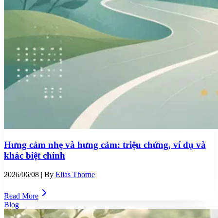
Hưng cảm nhẹ và hưng cảm: triệu chứng, ví dụ và
khác biệt chính
2026/06/08
| By
Elias Thorne
Read More
Blog