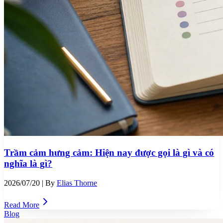
Trầm cảm hưng cảm: Hiện nay được gọi là gì và có
nghĩa là gì?
2026/07/20
| By
Elias Thorne
Read More
Blog