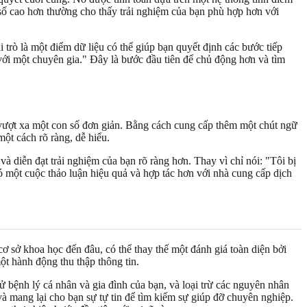
 số cao hơn thường cho thấy trải nghiệm của bạn phù hợp hơn với
 trò là một điểm dữ liệu có thể giúp bạn quyết định các bước tiếp
với một chuyên gia." Đây là bước đầu tiên để chủ động hơn và tìm
 vượt xa một con số đơn giản. Bằng cách cung cấp thêm một chút ngữ
một cách rõ ràng, dễ hiểu.
và diễn đạt trải nghiệm của bạn rõ ràng hơn. Thay vì chỉ nói: "Tôi bị
có một cuộc thảo luận hiệu quả và hợp tác hơn với nhà cung cấp dịch
cơ sở khoa học đến đâu, có thể thay thế một đánh giá toàn diện bởi
ột hành động thu thập thông tin.
sử bệnh lý cá nhân và gia đình của bạn, và loại trừ các nguyên nhân
và mang lại cho bạn sự tự tin để tìm kiếm sự giúp đỡ chuyên nghiệp.