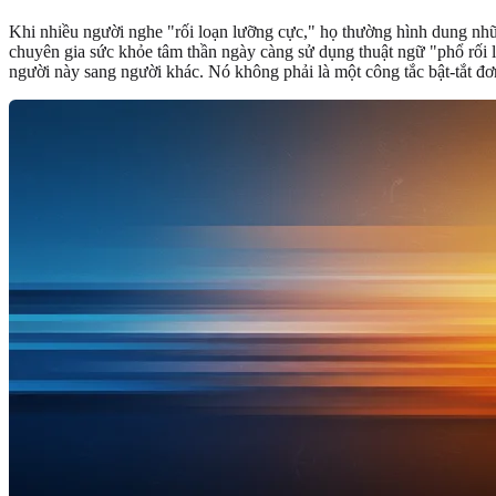
Khi nhiều người nghe "rối loạn lưỡng cực," họ thường hình dung những
chuyên gia sức khỏe tâm thần ngày càng sử dụng thuật ngữ "phổ rối lo
người này sang người khác. Nó không phải là một công tắc bật-tắt đơ