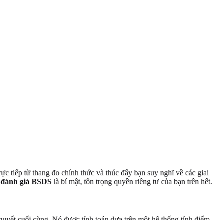
c tiếp từ thang đo chính thức và thúc đẩy bạn suy nghĩ về các giai
 đánh giá BSDS
là bí mật, tôn trọng quyền riêng tư của bạn trên hết.
quyết cuối cùng. Nó được tính toán dựa trên một hệ thống tính điểm