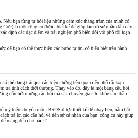
p. Nếu bạn từng tự hỏi liệu những cảm xúc thăng trầm của mình có
c) là một công cụ được thiết kế để giúp làm rõ sự nhầm lẫn này.
ác định các đặc điểm và trải nghiệm phổ biến đối với phổ rối loạn
c để bạn có thể thực hiện các bước tự tin, có hiểu biết trên hành
ó thể đang trải qua các triệu chứng liên quan đến phổ rối loạn
ểm tra tính cách thời thượng. Thay vào đó, đây là một bảng câu hỏi
ướng dẫn bởi những câu hỏi mà các chuyên gia sức khỏe tâm thần
m kiếm ý kiến chuyên môn. BSDS được thiết kế để nhạy bén, nắm bắt
ch trả lời các câu hỏi về tiền sử cá nhân của bạn, công cụ này giúp
 để mang đến cho bác sĩ.