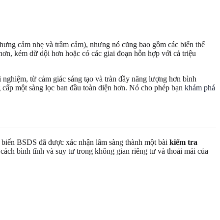
ạn hưng cảm nhẹ và trầm cảm), nhưng nó cũng bao gồm các biến thể
hơn, kém dữ dội hơn hoặc có các giai đoạn hỗn hợp với cả triệu
ải nghiệm, từ cảm giác sáng tạo và tràn đầy năng lượng hơn bình
ng cấp một sàng lọc ban đầu toàn diện hơn. Nó cho phép bạn
khám phá
 tôi biến BSDS đã được xác nhận lâm sàng thành một bài
kiểm tra
 cách bình tĩnh và suy tư trong không gian riêng tư và thoải mái của