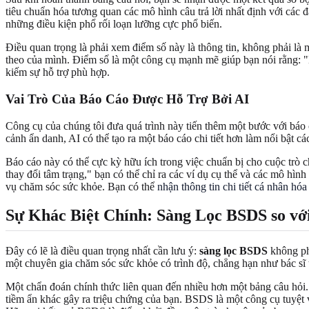
tiêu chuẩn hóa tương quan các mô hình câu trả lời nhất định với các
những điều kiện phổ rối loạn lưỡng cực phổ biến.
Điều quan trọng là phải xem điểm số này là thông tin, không phải là 
theo của mình. Điểm số là một công cụ mạnh mẽ giúp bạn nói rằng: "N
kiếm sự hỗ trợ phù hợp.
Vai Trò Của Báo Cáo Được Hỗ Trợ Bởi AI
Công cụ của chúng tôi đưa quá trình này tiến thêm một bước với báo
cảnh ẩn danh, AI có thể tạo ra một báo cáo chi tiết hơn làm nổi bật cá
Báo cáo này có thể cực kỳ hữu ích trong việc chuẩn bị cho cuộc trò ch
thay đổi tâm trạng," bạn có thể chỉ ra các ví dụ cụ thể và các mô hì
vụ chăm sóc sức khỏe. Bạn có thể
nhận thông tin chi tiết cá nhân hóa
Sự Khác Biệt Chính: Sàng Lọc BSDS so v
Đây có lẽ là điều quan trọng nhất cần lưu ý:
sàng lọc BSDS
không phả
một chuyên gia chăm sóc sức khỏe có trình độ, chẳng hạn như bác sĩ 
Một chẩn đoán chính thức liên quan đến nhiều hơn một bảng câu hỏi. M
tiềm ẩn khác gây ra triệu chứng của bạn. BSDS là một công cụ tuyệt v