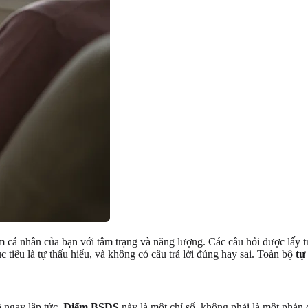
cá nhân của bạn với tâm trạng và năng lượng. Các câu hỏi được lấy trự
tiêu là tự thấu hiểu, và không có câu trả lời đúng hay sai. Toàn bộ
tự
ộ ngay lập tức.
Điểm BSDS
này là một chỉ số, không phải là một phán 