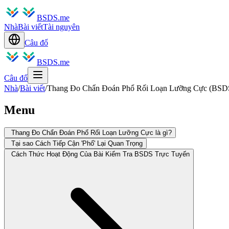
BSDS.me
Nhà
Bài viết
Tài nguyên
Câu đố
BSDS.me
Câu đố
Nhà
/
Bài viết
/
Thang Đo Chẩn Đoán Phổ Rối Loạn Lưỡng Cực (BSDS
Menu
Thang Đo Chẩn Đoán Phổ Rối Loạn Lưỡng Cực là gì?
Tại sao Cách Tiếp Cận 'Phổ' Lại Quan Trọng
Cách Thức Hoạt Động Của Bài Kiểm Tra BSDS Trực Tuyến