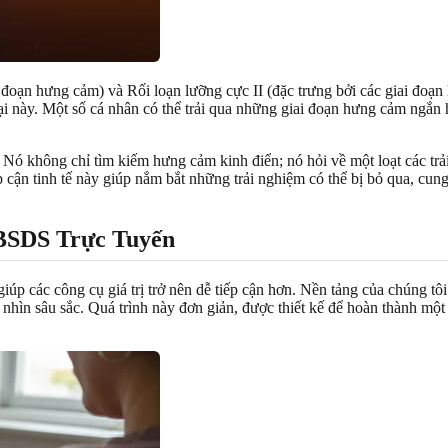
i đoạn hưng cảm) và Rối loạn lưỡng cực II (đặc trưng bởi các giai đo
i này. Một số cá nhân có thể trải qua những giai đoạn hưng cảm ngắn 
í. Nó không chỉ tìm kiếm hưng cảm kinh điển; nó hỏi về một loạt các tr
 cận tinh tế này giúp nắm bắt những trải nghiệm có thể bị bỏ qua, cu
BSDS Trực Tuyến
 giúp các công cụ giá trị trở nên dễ tiếp cận hơn. Nền tảng của chúng
 nhìn sâu sắc. Quá trình này đơn giản, được thiết kế để hoàn thành một