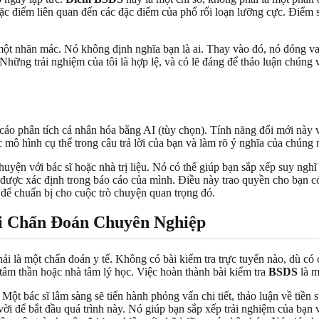
 đặc điểm liên quan đến các đặc điểm của phổ rối loạn lưỡng cực. Điểm
một nhãn mác. Nó không định nghĩa bạn là ai. Thay vào đó, nó đóng vai
hững trải nghiệm của tôi là hợp lệ, và có lẽ đáng để thảo luận chúng 
 cáo phân tích cá nhân hóa bằng AI (tùy chọn). Tính năng đổi mới này
c mô hình cụ thể trong câu trả lời của bạn và làm rõ ý nghĩa của chúng 
uyện với bác sĩ hoặc nhà trị liệu. Nó có thể giúp bạn sắp xếp suy nghĩ 
nh được xác định trong báo cáo của mình. Điều này trao quyền cho bạn 
để chuẩn bị cho cuộc trò chuyện quan trọng đó.
ới Chẩn Đoán Chuyên Nghiệp
i là một chẩn đoán y tế. Không có bài kiểm tra trực tuyến nào, dù có 
tâm thần hoặc nhà tâm lý học. Việc hoàn thành bài kiểm tra
BSDS
là m
ột bác sĩ lâm sàng sẽ tiến hành phỏng vấn chi tiết, thảo luận về tiền 
ời để bắt đầu quá trình này. Nó giúp bạn sắp xếp trải nghiệm của bạn 