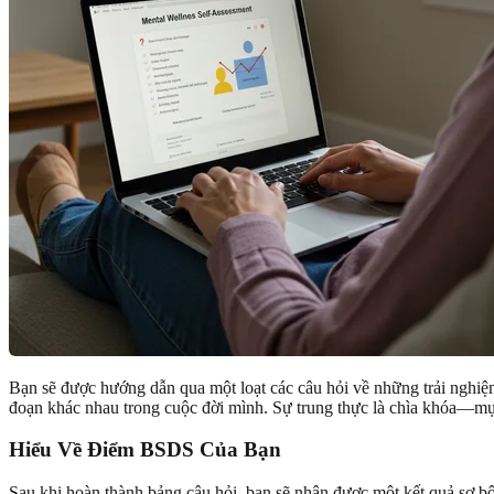
Bạn sẽ được hướng dẫn qua một loạt các câu hỏi về những trải nghiệm 
đoạn khác nhau trong cuộc đời mình. Sự trung thực là chìa khóa—mục 
Hiểu Về Điểm BSDS Của Bạn
Sau khi hoàn thành bảng câu hỏi, bạn sẽ nhận được một kết quả sơ b