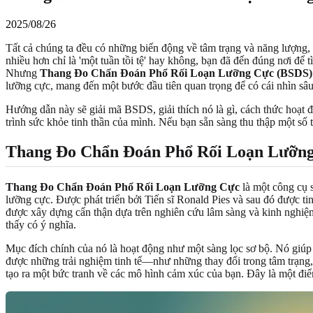
2025/08/26
Tất cả chúng ta đều có những biến động về tâm trạng và năng lượng,
nhiều hơn chỉ là 'một tuần tồi tệ' hay không, bạn đã đến đúng nơi để 
Nhưng
Thang Đo Chẩn Đoán Phổ Rối Loạn Lưỡng Cực (BSDS) l
lưỡng cực, mang đến một bước đầu tiên quan trọng để có cái nhìn sâu
Hướng dẫn này sẽ giải mã BSDS, giải thích nó là gì, cách thức hoạt đ
trình sức khỏe tinh thần của mình. Nếu bạn sẵn sàng thu thập một số th
Thang Đo Chẩn Đoán Phổ Rối Loạn Lưỡng 
Thang Đo Chẩn Đoán Phổ Rối Loạn Lưỡng Cực
là một công cụ s
lưỡng cực. Được phát triển bởi Tiến sĩ Ronald Pies và sau đó được ti
được xây dựng cẩn thận dựa trên nghiên cứu lâm sàng và kinh nghiệm
thấy có ý nghĩa.
Mục đích chính của nó là hoạt động như một sàng lọc sơ bộ. Nó giúp
được những trải nghiệm tinh tế—như những thay đổi trong tâm trạng, 
tạo ra một bức tranh về các mô hình cảm xúc của bạn. Đây là một đi