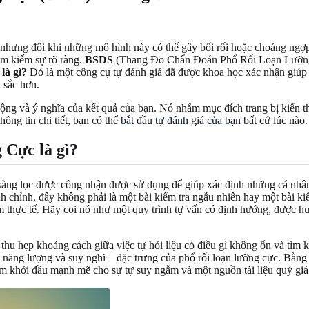
 nhưng đôi khi những mô hình này có thể gây bối rối hoặc choáng ngợ
tìm kiếm sự rõ ràng.
BSDS
(Thang Đo Chẩn Đoán Phổ Rối Loạn Lưỡng Cự
à gì?
Đó là một công cụ tự đánh giá đã được khoa học xác nhận giúp x
 sắc hơn.
ộng và ý nghĩa của kết quả của bạn. Nó nhằm mục đích trang bị kiến thứ
ông tin chi tiết, bạn có thể
bắt đầu tự đánh giá của bạn
bất cứ lúc nào.
Cực là gì?
àng lọc được công nhận được sử dụng để giúp xác định những cá nhân c
nh chỉnh, đây không phải là một bài kiểm tra ngẫu nhiên hay một bài ki
 thực tế. Hãy coi nó như một quy trình tự vấn có định hướng, được h
 thu hẹp khoảng cách giữa việc tự hỏi liệu có điều gì không ổn và tì
năng lượng và suy nghĩ—đặc trưng của phổ rối loạn lưỡng cực. Bằng cá
ểm khởi đầu mạnh mẽ cho sự tự suy ngẫm và một nguồn tài liệu quý giá