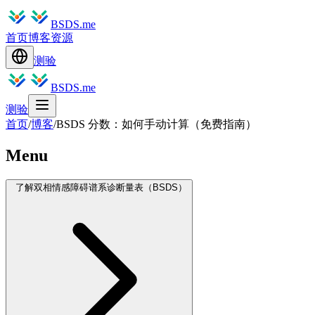
BSDS.me
首页
博客
资源
测验
BSDS.me
测验
首页
/
博客
/
BSDS 分数：如何手动计算（免费指南）
Menu
了解双相情感障碍谱系诊断量表（BSDS）