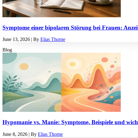
Symptome einer bipolaren Störung bei Frauen: Anzeic
June 13, 2026
| By
Elias Thorne
Blog
Hypomanie vs. Manie: Symptome, Beispiele und wicht
June 8, 2026
| By
Elias Thorne