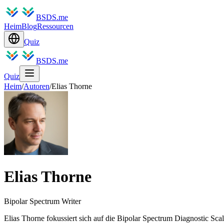
BSDS.me
Heim
Blog
Ressourcen
Quiz
BSDS.me
Quiz
Heim
/
Autoren
/
Elias Thorne
Elias Thorne
Bipolar Spectrum Writer
Elias Thorne fokussiert sich auf die Bipolar Spectrum Diagnostic S