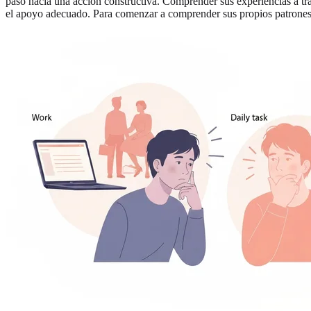
paso hacia una acción constructiva. Comprender sus experiencias a tr
el apoyo adecuado. Para comenzar a comprender sus propios patrone