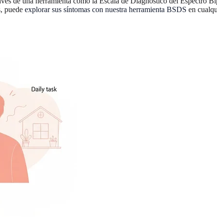
avés de una herramienta como la Escala de Diagnóstico del Espectro Bi
s, puede
explorar sus síntomas con nuestra herramienta BSDS
en cualq