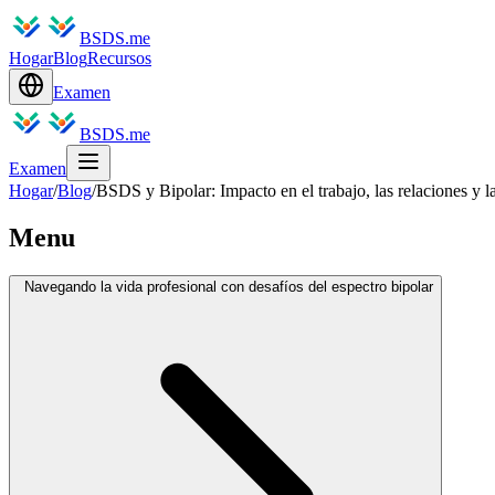
BSDS.me
Hogar
Blog
Recursos
Examen
BSDS.me
Examen
Hogar
/
Blog
/
BSDS y Bipolar: Impacto en el trabajo, las relaciones y la
Menu
Navegando la vida profesional con desafíos del espectro bipolar