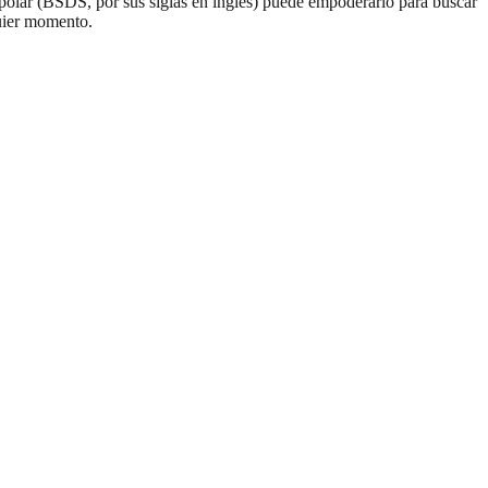
polar (BSDS, por sus siglas en inglés) puede empoderarlo para buscar
uier momento.