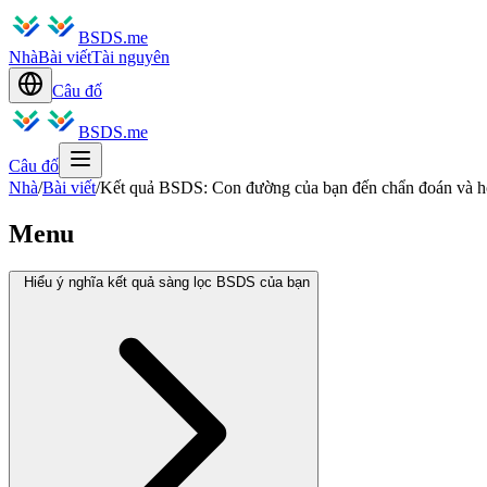
BSDS.me
Nhà
Bài viết
Tài nguyên
Câu đố
BSDS.me
Câu đố
Nhà
/
Bài viết
/
Kết quả BSDS: Con đường của bạn đến chẩn đoán và hỗ 
Menu
Hiểu ý nghĩa kết quả sàng lọc BSDS của bạn