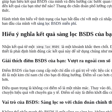
giúp bạn hiểu kết quả BSDS của mình và điều hướng các bước quan t
đến kết quả của bạn như thế nào? Thang đo chẩn đoán phổ lưỡng cực
thức.
Hành trình tìm hiểu về tình trạng của bạn bắt đầu chỉ với một cú nhấ
ban đầu của mình với
sàng lọc BSDS miễn phí
.
Hiểu ý nghĩa kết quả sàng lọc BSDS của b
Nhận kết quả từ một
là một khoảnh khắc then chốt. Đ
sàng lọc BSDS
thiết là phải định hình đúng các kết quả này để sử dụng chúng như m
Giải thích điểm BSDS của bạn: Vượt ra ngoài con số
Điểm BSDS của bạn cung cấp một chỉ dẫn có giá trị về việc liệu các
đó là một kim chỉ nam chỉ cho bạn đi đúng hướng. Điểm số cao hơn c
hơn.
Điều quan trọng là không coi điểm số là một nhãn mác. Thay vào đó,
chuyện hiệu quả với chuyên gia y tế. Điểm số này là điểm khởi đầu củ
Vai trò của BSDS: Sàng lọc so với chẩn đoán chính t
Không thể nhấn mạnh đủ: BSDS là một công cụ sàng lọc, không phải l