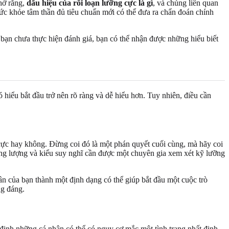
hớ rằng,
dấu hiệu của rối loạn lưỡng cực là gì
, và chúng liên quan
c khỏe tâm thần đủ tiêu chuẩn mới có thể đưa ra chẩn đoán chính
u bạn chưa thực hiện đánh giá, bạn có thể nhận được những hiểu biết
hiểu bắt đầu trở nên rõ ràng và dễ hiểu hơn. Tuy nhiên, điều cần
 cực hay không. Đừng coi đó là một phán quyết cuối cùng, mà hãy coi
ăng lượng và kiểu suy nghĩ cần được một chuyên gia xem xét kỹ lưỡng
n của bạn thành một định dạng có thể giúp bắt đầu một cuộc trò
ng đáng.
ịnh những cá nhân có thể có nguy cơ mắc một tình trạng nhất định.