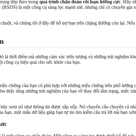
rọng tiếp theo trong
quá trình chẩn đoán rối loạn lưỡng cực
. Hãy n
 (BSDS) là một công cụ sàng lọc mạnh mẽ, nhưng chỉ có chuyên gia sứ
p chuột, và chúng tôi ở đây để hỗ trợ bạn trên chặng đường còn lại. Nế
ạn
ó là thời điểm mà những cảm xúc trừu tượng và những trải nghiệm khó 
ột công cụ hiệu quả cho sức khỏe của bạn.
 triệu chứng của bạn có phù hợp với những triệu chứng trên phổ lưỡng
ho thấy rằng những trải nghiệm của bạn về thay đổi tâm trạng, mức n
 hãy xem nó như thông tin được sắp xếp. Nó chuyển câu chuyện cá nhâ
a bạn, một mẩu dữ liệu giúp bạn tự tin tìm kiếm câu trả lời mà bạn xứ
hức
à một công cụ chẩn đoán. Một công cụ sàng lọc được thiết kế để xác đ