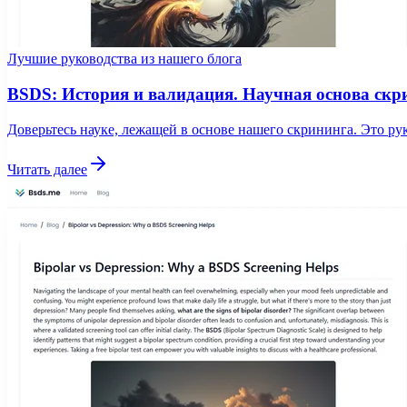
Лучшие руководства из нашего блога
BSDS: История и валидация. Научная основа скр
Доверьтесь науке, лежащей в основе нашего скрининга. Это р
Читать далее