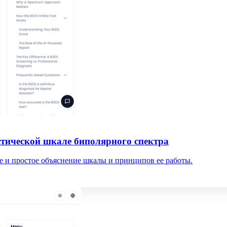
стической шкале биполярного спектра
е и простое объяснение шкалы и принципов ее работы.