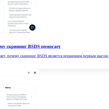
ему скрининг BSDS помогает
няет, почему скрининг BSDS является решающим первым шагом в