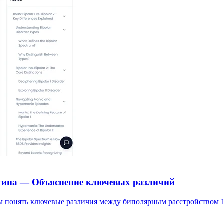
 типа — Объяснение ключевых различий
м понять ключевые различия между биполярным расстройством 1