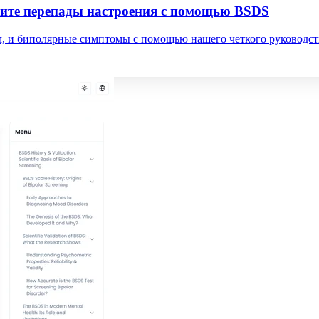
ните перепады настроения с помощью BSDS
ом, и биполярные симптомы с помощью нашего четкого руководс